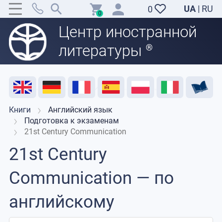
UA
|
RU
0
0
Центр иностранной
литературы
®
Акция
Распродажа
Отзывы
Полезные ресурсы
Поддержка преподавателей
Контакты
Книги
Английский язык
Подготовка к экзаменам
21st Century Communication
21st Century
Communication — по
английскому