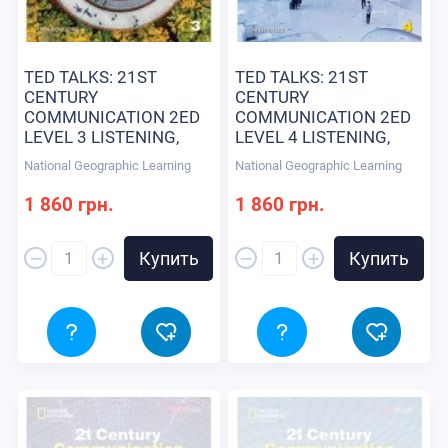
TED TALKS: 21ST
TED TALKS: 21ST
CENTURY
CENTURY
COMMUNICATION 2ED
COMMUNICATION 2ED
LEVEL 3 LISTENING,
LEVEL 4 LISTENING,
SPEAKING AND
SPEAKING AND
National Geographic Learning
National Geographic Learning
CRITICAL THINKING
CRITICAL THINKING
SB+SPARK УЧЕБНИК
SB+SPARK УЧЕБНИК
1 860 грн.
1 860 грн.
–
–
+
+
Купить
Купить