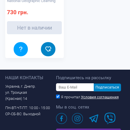
National Geographic Learning
CRITICAL THINKING TB
КНИГА ДЛЯ УЧИТЕЛЯ
730 грн.
Нет в наличии
НАШИ КОНТАКТЫ
Подпишитесь на рассылку
Украина, г. Днепр.
Подписаться
ул. Троицкая
Я прочитал
Условия соглашения
(Красная) 14
Мы в соц. сетях
ПН-ВТ-ЧТ-ПТ: 10:00 - 15:00
СР-СБ-ВС: Выходной