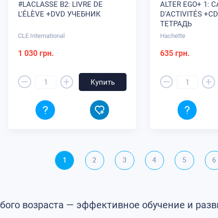
#LACLASSE B2: LIVRE DE
ALTER EGO+ 1: C
L'ÉLÈVE +DVD УЧЕБНИК
D'ACTIVITÉS +C
ТЕТРАДЬ
CLE International
Hachette
1 030 грн.
635 грн.
–
–
+
+
Купить
1
2
3
4
5
6
бого возраста — эффективное обучение и раз