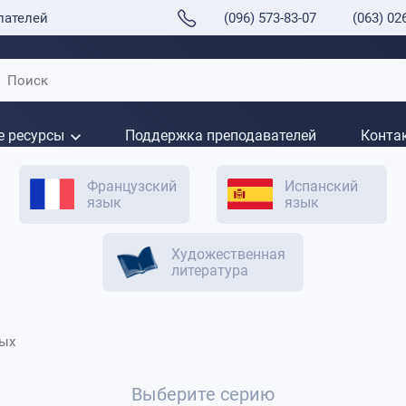
пателей
(096) 573-83-07
(063) 02
е ресурсы
Поддержка преподавателей
Конта
Французский
Испанский
язык
язык
Художественная
литература
лых
Выберите серию