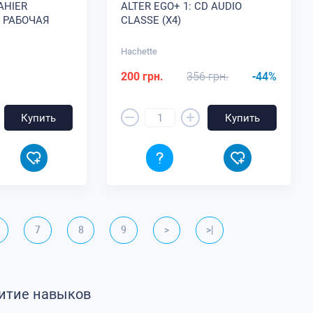
AHIER
ALTER EGO+ 1: CD AUDIO
D РАБОЧАЯ
CLASSE (X4)
Hachette
200 грн.
356 грн.
-44%
–
+
Купить
Купить
7
8
9
>
>|
витие навыков