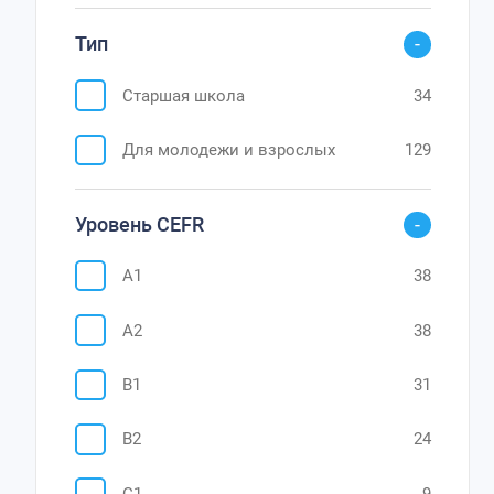
Тип
Старшая школа
34
Для молодежи и взрослых
129
Уровень CEFR
A1
38
A2
38
B1
31
B2
24
C1
9