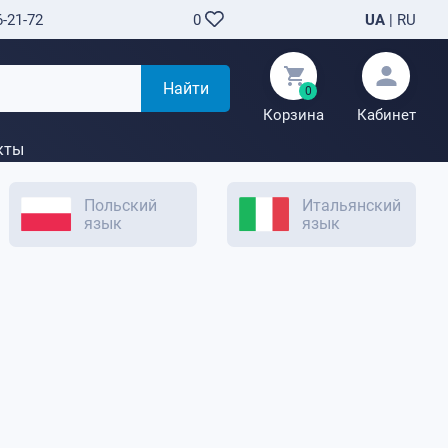
6-21-72
UA
|
RU
0
Найти
0
Корзина
Кабинет
кты
Польский
Итальянский
язык
язык