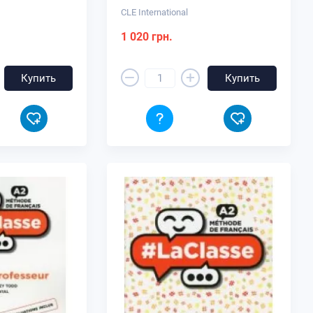
CLE International
1 020 грн.
–
+
Купить
Купить