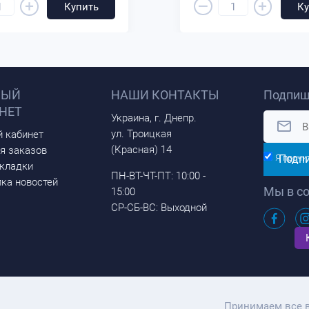
–
+
+
Купить
Ку
НЫЙ
НАШИ КОНТАКТЫ
Подпиш
НЕТ
Украина, г. Днепр.
ул. Троицкая
 кабинет
(Красная) 14
я заказов
Подп
Я прочи
кладки
ПН-ВТ-ЧТ-ПТ: 10:00 -
ка новостей
Мы в со
15:00
СР-СБ-ВС: Выходной
Принимаем все 