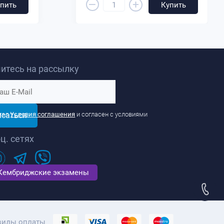
–
+
пить
Купить
итесь на рассылку
исаться
тал
Условия соглашения
и согласен с условиями
ц. сетях
Кембриджские экзамены
виды оплаты