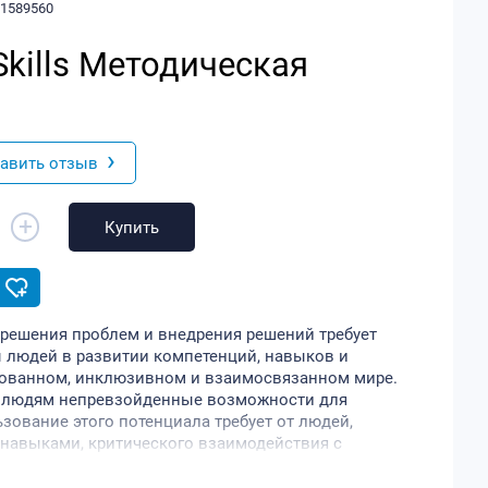
71589560
 Skills Методическая
›
авить отзыв
+
Купить
решения проблем и внедрения решений требует
 людей в развитии компетенций, навыков и
ированном, инклюзивном и взаимосвязанном мире.
ь людям непревзойденные возможности для
ьзование этого потенциала требует от людей,
авыками, критического взаимодействия с
могут активно этому способствовать, применяя