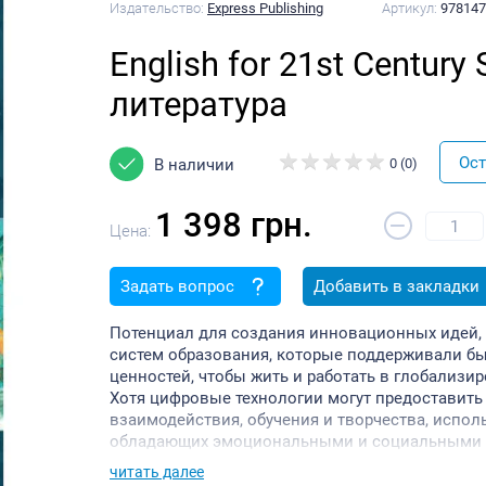
Издательство:
Express Publishing
Артикул:
97814
English for 21st Century
литература
Ост
В наличии
0 (0)
1 398 грн.
–
Цена:
Задать вопрос
Добавить в закладки
Потенциал для создания инновационных идей, 
систем образования, которые поддерживали бы
ценностей, чтобы жить и работать в глобализ
Хотя цифровые технологии могут предоставит
взаимодействия, обучения и творчества, испол
обладающих эмоциональными и социальными н
окружающим миром. Преподаватели-языковеды 
читать далее
английский язык для навыков 21-го века.