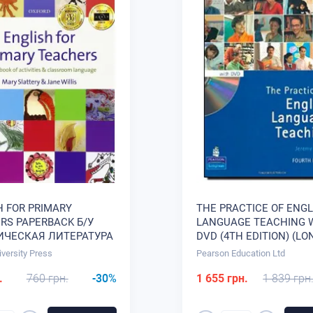
H FOR PRIMARY
THE PRACTICE OF ENGL
RS PAPERBACK Б/У
LANGUAGE TEACHING 
ЧЕСКАЯ ЛИТЕРАТУРА
DVD (4TH EDITION) (L
HANDBOOKS FOR LANG
iversity Press
Pearson Education Ltd
TEACHERS) МЕТОДИЧ
ЛИТЕРАТУРА
.
760 грн.
-30%
1 655 грн.
1 839 грн