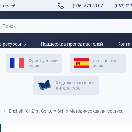
пателей
(096) 573-83-07
(063) 02
е ресурсы
Поддержка преподавателей
Конта
Французский
Испанский
язык
язык
Художественная
литература
English for 21st Century Skills Методическая литература