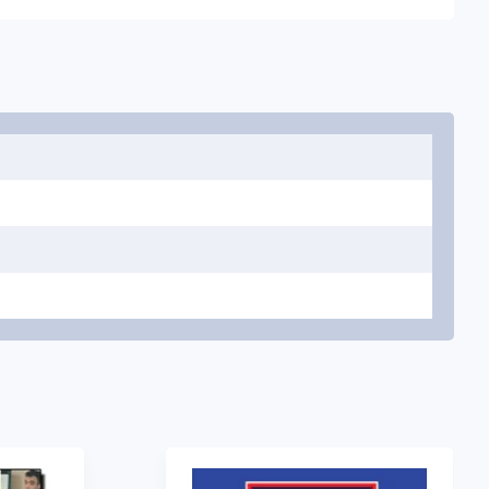
рактику развития и интеграции навыков 21 века в
кже преподаватели, практики и лидеры со всего мира
ичество, критическое мышление,
е ключевые новые знания как в формальных, так и в
мит опытных и начинающих учителей, тренеров,
й все более важной области языкового образования.