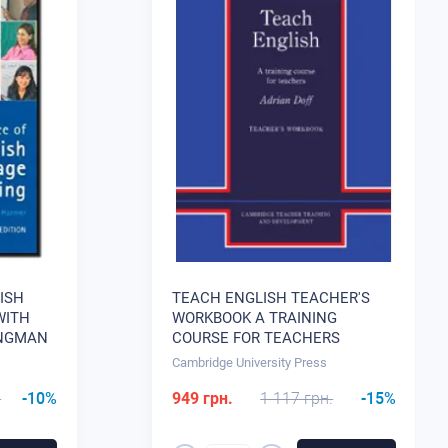
ISH
TEACH ENGLISH TEACHER'S
WITH
WORKBOOK A TRAINING
ONGMAN
COURSE FOR TEACHERS
UAGE
МЕТОДИЧЕСКАЯ ЛИТЕРАТУРА
Cambridge University Press
ЕСКАЯ
.
-10%
949 грн.
1 117 грн.
-15%