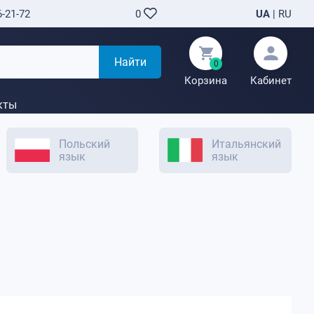
6-21-72
UA
|
RU
0
Найти
0
Корзина
Кабинет
кты
Польский
Итальянский
язык
язык