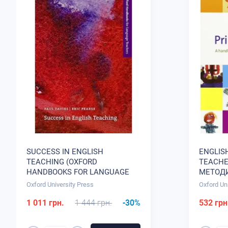
SUCCESS IN ENGLISH
ENGLIS
TEACHING (OXFORD
TEACHE
HANDBOOKS FOR LANGUAGE
МЕТОДИ
TEACHERS SERIES) Б/У
Oxford University Press
Oxford Un
МЕТОДИЧЕСКАЯ ЛИТЕРАТУРА
1 011 грн.
1 444 грн.
-30%
532 грн