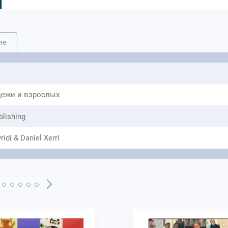
Эта книга демонстрирует передовую теорию и п
языковой класс. Известные эксперты ELT, а та
исследуют, как развивать творчество, сотрудн
инклюзивность,успешность, лидерство и други
ие
неформальных условиях обучения. Книга знако
исследователей и политиков с развитием в это
ежи и взрослых
blishing
idi & Daniel Xerri