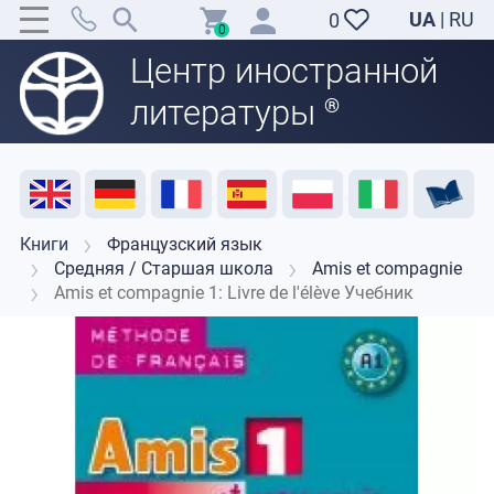
UA
|
RU
0
0
Центр иностранной
литературы
®
Акция
Распродажа
Отзывы
Полезные ресурсы
Поддержка преподавателей
Контакты
Книги
Французский язык
Средняя / Старшая школа
Amis et compagnie
Amis et compagnie 1: Livre de l'élève Учебник