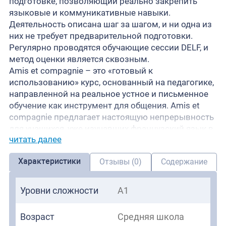
подготовке, позволяющий реально закрепить
языковые и коммуникативные навыки.
Деятельность описана шаг за шагом, и ни одна из
них не требует предварительной подготовки.
Регулярно проводятся обучающие сессии DELF, и
метод оценки является сквозным.
Amis et compagnie – это «готовый к
использованию» курс, основанный на педагогике,
направленной на реальное устное и письменное
обучение как инструмент для общения. Amis et
compagnie предлагает настоящую непрерывность
для учащихся, уже изучавших французский язык в
читать далее
начальной школе с помощью коллекции Alex et
Zoé+ или любого другого учебника французского
Характеристики
Отзывы (0)
Содержание
языка для детей. Каждый раздел заканчивается
двухстраничным итогом знаний, полученных в
области грамматики, лексики, фонетики, речевых
Уровни сложности
A1
актов и стратегий обучения. Презентация
культурного содержания предлагает педагогику,
Возраст
Средняя школа
ориентированную на действия, основанную на