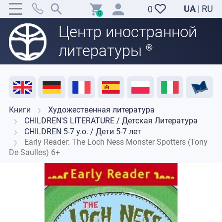
UA
|
RU
0
0
Центр иностранной
литературы
®
Акция
Распродажа
Отзывы
Полезные ресурсы
Поддержка преподавателей
Контакты
Книги
Художественная литература
CHILDREN'S LITERATURE / Детская Литература
CHILDREN 5-7 y.o. / Дети 5-7 лет
Early Reader: The Loch Ness Monster Spotters (Tony
De Saulles) 6+