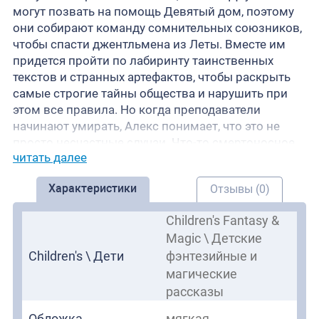
могут позвать на помощь Девятый дом, поэтому
они собирают команду сомнительных союзников,
чтобы спасти джентльмена из Леты. Вместе им
придется пройти по лабиринту таинственных
текстов и странных артефактов, чтобы раскрыть
самые строгие тайны общества и нарушить при
этом все правила. Но когда преподаватели
начинают умирать, Алекс понимает, что это не
просто несчастные случаи. Что-то смертоносное
читать далее
действует в Нью-Гейвене, и если она собирается
выжить, ей придется считаться с монстрами
Характеристики
Отзывы (0)
своего прошлого и тьмой, залегшей в стены
университета.
Children's Fantasy &
Magic \ Детские
Children's \ Дети
фэнтезийные и
магические
рассказы
Обложка
мягкая