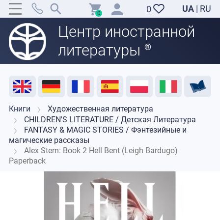
UA
|
RU
0
0
Центр иностранной
литературы
®
Акция
Распродажа
Отзывы
Полезные ресурсы
Поддержка преподавателей
Контакты
Книги
Художественная литература
CHILDREN'S LITERATURE / Детская Литература
FANTASY & MAGIC STORIES / Фэнтезийные и
магические рассказы
Alex Stern: Book 2 Hell Bent (Leigh Bardugo)
Paperback