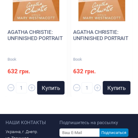
AGATHA CHRISTIE:
AGATHA CHRISTIE:
UNFINISHED PORTRAIT
UNFINISHED PORTRAIT
Book
Book
632 грн.
632 грн.
–
–
+
+
Купить
Купить
НАШИ КОНТАКТЫ
Подпишитесь на рассылку
Украина, г. Днепр.
Подписаться