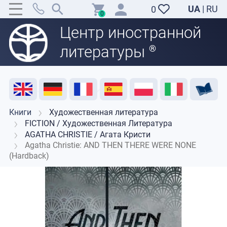
UA
|
RU
0
0
Центр иностранной
литературы
®
Акция
Распродажа
Отзывы
Полезные ресурсы
Поддержка преподавателей
Контакты
Книги
Художественная литература
FICTION / Художественная Литература
AGATHA CHRISTIE / Агата Кристи
Agatha Christie: AND THEN THERE WERE NONE
(Hardback)