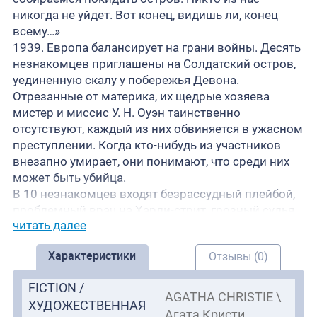
никогда не уйдет. Вот конец, видишь ли, конец
всему…»
1939. Европа балансирует на грани войны. Десять
незнакомцев приглашены на Солдатский остров,
уединенную скалу у побережья Девона.
Отрезанные от материка, их щедрые хозяева
мистер и миссис У. Н. Оуэн таинственно
отсутствуют, каждый из них обвиняется в ужасном
преступлении. Когда кто-нибудь из участников
внезапно умирает, они понимают, что среди них
может быть убийца.
В 10 незнакомцев входят безрассудный плейбой,
проблемный врач на Харли-стрит, грозный судья,
читать далее
неотесанный детектив, беспринципный наемник,
богобоязненная дева, двое неугомонных слуг,
Характеристики
Отзывы (0)
генерал с высокими титулами и тревожная
секретарша. Один за другим их отбирают. Кто
FICTION /
выживет? А кто убийца? В каждой комнате висят
AGATHA CHRISTIE \
ХУДОЖЕСТВЕННАЯ
экземпляры зловещего детского стишка, убийства
Агата Кристи