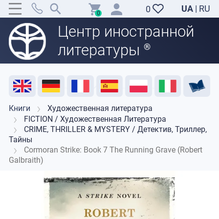
UA
|
RU
0
0
Центр иностранной
литературы
®
Акция
Распродажа
Отзывы
Полезные ресурсы
Поддержка преподавателей
Контакты
Книги
Художественная литература
FICTION / Художественная Литература
CRIME, THRILLER & MYSTERY / Детектив, Триллер,
Тайны
Cormoran Strike: Book 7 The Running Grave (Robert
Galbraith)