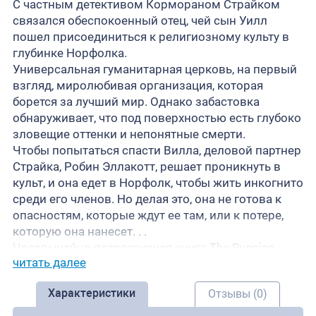
С частным детективом Кормораном Страйком
связался обеспокоенный отец, чей сын Уилл
пошел присоединиться к религиозному культу в
глубинке Норфолка.
Универсальная гуманитарная церковь, на первый
взгляд, миролюбивая организация, которая
борется за лучший мир. Однако забастовка
обнаруживает, что под поверхностью есть глубоко
зловещие оттенки и непонятные смерти.
Чтобы попытаться спасти Вилла, деловой партнер
Страйка, Робин Эллакотт, решает проникнуть в
культ, и она едет в Норфолк, чтобы жить инкогнито
среди его членов. Но делая это, она не готова к
опасностям, которые ждут ее там, или к потере,
которую она нанесет. . .
Чрезвычайно потрясающая книга The Running
читать далее
Grave развивает историю Страйка и Робин в этой
эпической, незабываемой седьмой части серии.
Характеристики
Отзывы (0)