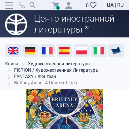
UA
|
RU
0
0
Центр иностранной
литературы
®
Акция
Распродажа
Отзывы
Полезные ресурсы
Поддержка преподавателей
Контакты
Книги
Художественная литература
FICTION / Художественная Литература
FANTASY / Фэнтези
Brittney Arena: A Dance of Lies