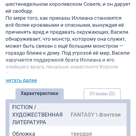
шестинедельном королевском Совете, и он дарует
ей свободу.
По мере того, как приказы Иллиана становятся
всё более кровавыми и опасными, вынуждая её
причинять вред и предавать окружающих, Васили
обнаруживает, что монстр, которому она служит,
может быть связан с ещё большим монстром —
гораздо ближе к дому. Под угрозой её мир, Васили
заручается поддержкой брата Иллиана и его
злейшего врага, печально известного Короля
Востока.
читать далее
По мере того, как соперничество между братьями
обостряется, и Васили оказывается в центре
Характеристики
Отзывы (0)
событий, открывается ужасающая правда её
прошлого. Если она хочет выжить, ей предстоит
FICTION /
решить, кому доверять, за кого сражаться и какую
ХУДОЖЕСТВЕННАЯ
FANTASY \ Фэнтези
часть своей души она готова отдать.
ЛИТЕРАТУРА
Обложка
твердая