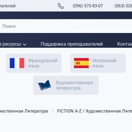
пателей
(096) 573-83-07
(063) 02
е ресурсы
Поддержка преподавателей
Конта
Французский
Испанский
язык
язык
Художественная
литература
жественная Литература
FICTION A-Z / Художественная Лите