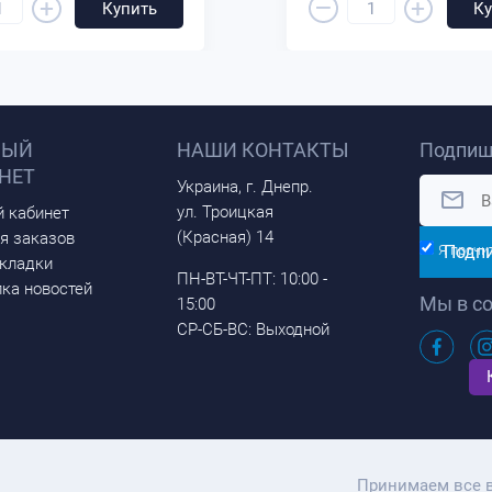
–
+
+
Купить
Ку
НЫЙ
НАШИ КОНТАКТЫ
Подпиш
НЕТ
Украина, г. Днепр.
ул. Троицкая
 кабинет
(Красная) 14
я заказов
Подп
Я прочи
кладки
ПН-ВТ-ЧТ-ПТ: 10:00 -
ка новостей
Мы в со
15:00
СР-СБ-ВС: Выходной
Принимаем все 