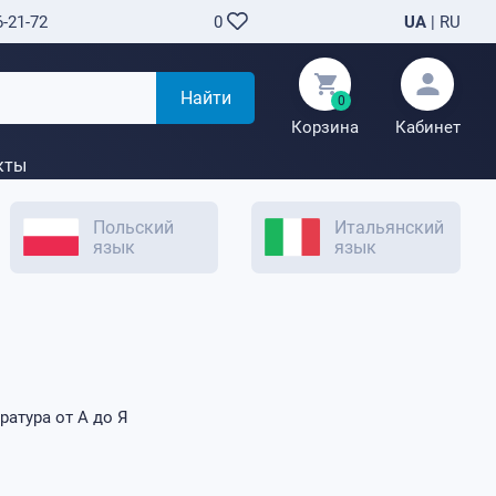
6-21-72
UA
|
RU
0
Найти
0
Корзина
Кабинет
кты
Польский
Итальянский
язык
язык
ратура от А до Я