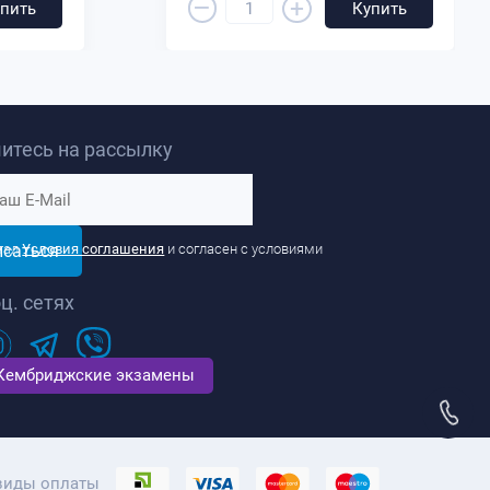
–
+
пить
Купить
итесь на рассылку
исаться
тал
Условия соглашения
и согласен с условиями
ц. сетях
Кембриджские экзамены
виды оплаты