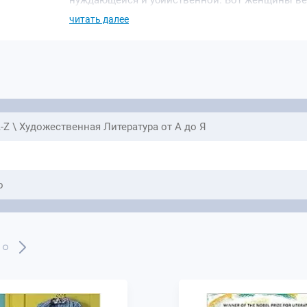
нуждающейся и убийственной. Вот женщины веду
неподходящими любовниками, доводят повседнев
читать далее
то думают удивительные и тревожные мысли.
-Z \ Художественная Литература от А до Я
o