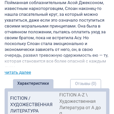
Пойманная соблазнительным Асой Джексоном,
известным наркоторговцем, Слоан наконец-то
нашла спасательный круг, за который можно
ухватиться, даже если это означало поступиться
своими моральными принципами. Она была в
отчаянном положении, пытаясь оплатить уход за
своим братом, пока не встретила Асу. Но
поскольку Слоан стала эмоционально и
экономически зависеть от него, он, в свою
очередь, развил тревожную одержимость ею — ту,
которая становится все более опасной с каждым
днем.
читать далее
Когда на горизонте появляется тайный агент DEA
Картер, Слоан с удивлением чувствует
Характеристики
Отзывы (0)
немедленное влечение между ними, несмотря на
то, что знает, что если Аса узнает, он убьет его. А
FICTION A-Z \
Аса всегда был на шаг впереди всех в своей
FICTION /
Художественная
жизни, включая Слоан. Никто никогда не вставал
ХУДОЖЕСТВЕННАЯ
Литература от А до
у него на пути.
ЛИТЕРАТУРА
Никто, кроме Картера. Вместе Слоан и Картер
Я