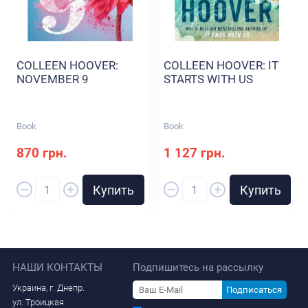
COLLEEN HOOVER:
COLLEEN HOOVER: IT
NOVEMBER 9
STARTS WITH US
Book
Book
870 грн.
1 127 грн.
–
–
+
+
Купить
Купить
НАШИ КОНТАКТЫ
Подпишитесь на рассылку
Украина, г. Днепр.
Подписаться
ул. Троицкая