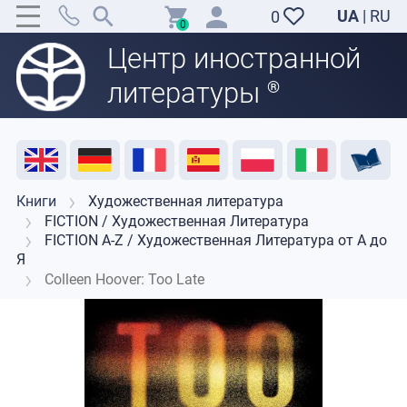
UA
|
RU
0
0
Центр иностранной
литературы
®
Акция
Распродажа
Отзывы
Полезные ресурсы
Поддержка преподавателей
Контакты
Книги
Художественная литература
FICTION / Художественная Литература
FICTION A-Z / Художественная Литература от А до
Я
Colleen Hoover: Too Late