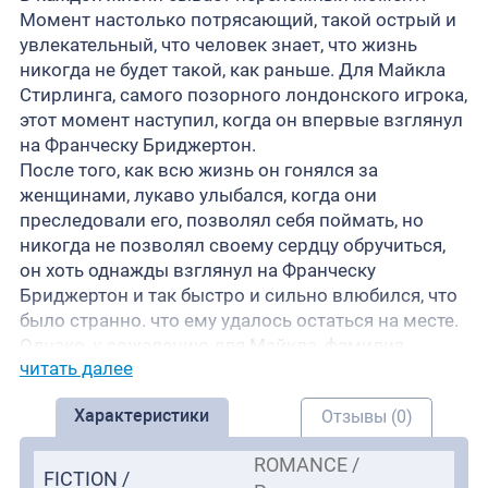
Момент настолько потрясающий, такой острый и
увлекательный, что человек знает, что жизнь
никогда не будет такой, как раньше. Для Майкла
Стирлинга, самого позорного лондонского игрока,
этот момент наступил, когда он впервые взглянул
на Франческу Бриджертон.
После того, как всю жизнь он гонялся за
женщинами, лукаво улыбался, когда они
преследовали его, позволял себя поймать, но
никогда не позволял своему сердцу обручиться,
он хоть однажды взглянул на Франческу
Бриджертон и так быстро и сильно влюбился, что
было странно. что ему удалось остаться на месте.
Однако, к сожалению для Майкла, фамилия
читать далее
Франчески оставалась Бриджертон всего на
тридцать шесть часов дольше — поводом для их
Характеристики
Отзывы (0)
встречи, к сожалению, был ужин в честь ее
неизбежной свадьбы с его кузеном.
ROMANCE /
Но это было тогда... Теперь Майкл — граф, а
FICTION /