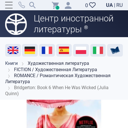
UA
|
RU
0
0
Центр иностранной
литературы
®
Акция
Распродажа
Отзывы
Полезные ресурсы
Поддержка преподавателей
Контакты
Книги
Художественная литература
FICTION / Художественная Литература
ROMANCE / Романтическая Художественная
Литература
Bridgerton: Book 6 When He Was Wicked (Julia
Quinn)