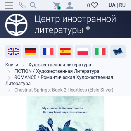
UA
|
RU
0
0
Центр иностранной
литературы
®
Акция
Распродажа
Отзывы
Полезные ресурсы
Поддержка преподавателей
Контакты
Книги
Художественная литература
FICTION / Художественная Литература
ROMANCE / Романтическая Художественная
Литература
Chestnut Springs: Book 2 Heartless (Elsie Silver)