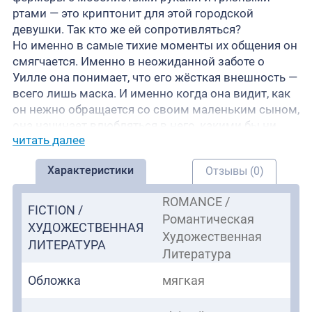
ртами — это криптонит для этой городской
девушки. Так кто же ей сопротивляться?
Но именно в самые тихие моменты их общения он
смягчается. Именно в неожиданной заботе о
Уилле она понимает, что его жёсткая внешность —
всего лишь маска. И именно когда она видит, как
он нежно обращается со своим маленьким сыном,
она начинает влюбляться в него, какими бы ни
читать далее
были последствия.
Кто-то однажды убедил Кейда, что его старания
Характеристики
Отзывы (0)
недостаточно хороши. Но Уилла никогда не
чувствовала себя такой любимой, как в его
ROMANCE /
объятиях.
FICTION /
Романтическая
В её контракте указано, что это соглашение
ХУДОЖЕСТВЕННАЯ
Художественная
заключено всего на два месяца.
ЛИТЕРАТУРА
Но сердце подсказывает ей, что это навсегда.
Литература
Обложка
мягкая