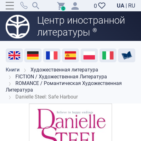
UA
|
RU
0
0
Центр иностранной
литературы
®
Акция
Распродажа
Отзывы
Полезные ресурсы
Поддержка преподавателей
Контакты
Книги
Художественная литература
FICTION / Художественная Литература
ROMANCE / Романтическая Художественная
Литература
Danielle Steel: Safe Harbour