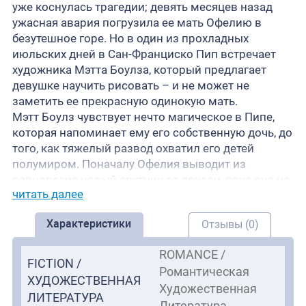
уже коснулась трагедии; девять месяцев назад
ужасная авария погрузила ее мать Офелию в
безутешное горе. Но в один из прохладных
июльских дней в Сан-Франциско Пип встречает
художника Мэтта Боулза, который предлагает
девушке научить рисовать – и не может не
заметить ее прекрасную одинокую мать.
Мэтт Боулз чувствует нечто магическое в Пипе,
которая напоминает ему его собственную дочь, до
того, как тяжелый развод охватил его детей
полумиром. Поначалу Офелия выводит из
равновесия новый спутник ее дочери, пока она не
читать далее
понимает, сколько радости он приносит в их
жизнь. Пока Мэтт сталкивается с
Характеристики
Отзывы (0)
незавершенными делами из своего прошлого, а
Офелия поражает потрясающая измена, из тьмы,
ROMANCE /
омрачившей их обоих, появляется неожиданный
FICTION /
Романтическая
дар надежды.
ХУДОЖЕСТВЕННАЯ
Художественная
ЛИТЕРАТУРА
Литература