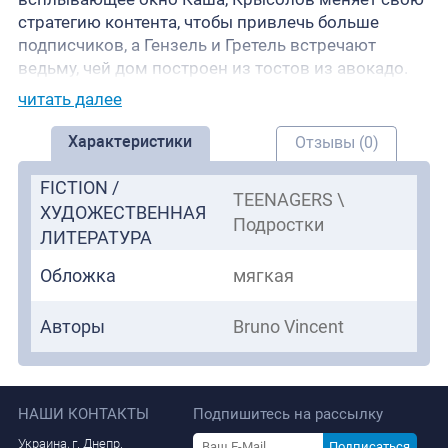
стратегию контента, чтобы привлечь больше
подписчиков, а Гензель и Гретель встречают
ведьму, чей дом построен из тостов из авокадо.
читать далее
Характеристики
Отзывы (0)
FICTION /
TEENAGERS \
ХУДОЖЕСТВЕННАЯ
Подростки
ЛИТЕРАТУРА
Обложка
мягкая
Авторы
Bruno Vincent
НАШИ КОНТАКТЫ
Подпишитесь на рассылку
Украина, г. Днепр.
Подписаться