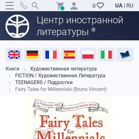
UA
|
RU
0
0
Центр иностранной
литературы
®
Акция
Распродажа
Отзывы
Полезные ресурсы
Поддержка преподавателей
Контакты
Книги
Художественная литература
FICTION / Художественная Литература
TEENAGERS / Подростки
Fairy Tales for Millennials (Bruno Vincent)