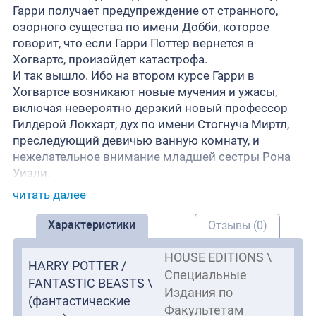
Гарри получает предупреждение от странного,
озорного существа по имени Добби, которое
говорит, что если Гарри Поттер вернется в
Хогвартс, произойдет катастрофа.
И так вышло. Ибо на втором курсе Гарри в
Хогвартсе возникают новые мучения и ужасы,
включая невероятно дерзкий новый профессор
Гилдерой Локхарт, дух по имени Стогнуча Миртл,
преследующий девичью ванную комнату, и
нежелательное внимание младшей сестры Рона
Уизли.
читать далее
Характеристики
Отзывы (0)
HOUSE EDITIONS \
HARRY POTTER /
Специальные
FANTASTIC BEASTS \
Издания по
(фантастические
Факультетам