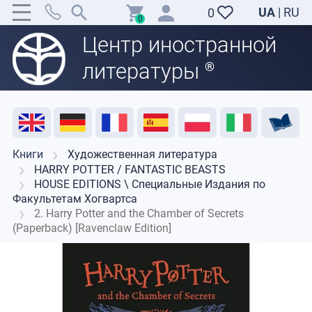
UA
|
RU
0
0
Центр иностранной
литературы
®
Акция
Распродажа
Отзывы
Полезные ресурсы
Поддержка преподавателей
Контакты
Книги
Художественная литература
HARRY POTTER / FANTASTIC BEASTS
HOUSE EDITIONS \ Специальные Издания по
Факультетам Хогвартса
2. Harry Potter and the Chamber of Secrets
(Paperback) [Ravenclaw Edition]