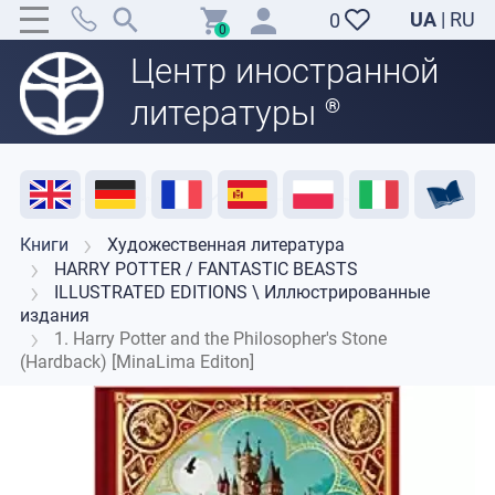
UA
|
RU
0
0
Центр иностранной
литературы
®
Акция
Распродажа
Отзывы
Полезные ресурсы
Поддержка преподавателей
Контакты
Книги
Художественная литература
HARRY POTTER / FANTASTIC BEASTS
ILLUSTRATED EDITIONS \ Иллюстрированные
издания
1. Harry Potter and the Philosopher's Stone
(Hardback) [MinaLima Editon]