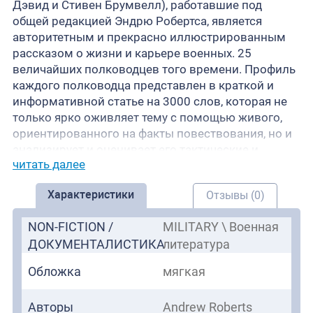
Дэвид и Стивен Брумвелл), работавшие под
общей редакцией Эндрю Робертса, является
авторитетным и прекрасно иллюстрированным
рассказом о жизни и карьере военных. 25
величайших полководцев того времени. Профиль
каждого полководца представлен в краткой и
информативной статье на 3000 слов, которая не
только ярко оживляет тему с помощью живого,
ориентированного на факты повествования, но и
анализирует и оценивает его тактические и
читать далее
стратегические способности.
Книга «Великие полководцы современного мира»
Характеристики
Отзывы (0)
столь же доступна и информативна, как и строгая
и научная, является идеальным вступлением в
NON-FICTION /
MILITARY \ Военная
свою тему для неспециалиста, а также
ДОКУМЕНТАЛИСТИКА
литература
стимулирующим и побуждающим к
размышлению чтением для тех, кто имеет больше
Обложка
мягкая
знаний о военной истории. Со своими
сопроводительными томами, сосредоточенными
Авторы
Andrew Roberts
на великих полководцах древней, средневековой