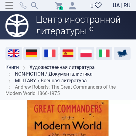
UA
|
RU
0
0
Центр иностранной
литературы
®
Акция
Распродажа
Отзывы
Полезные ресурсы
Поддержка преподавателей
Контакты
Книги
Художественная литература
NON-FICTION / Документалистика
MILITARY \ Военная литература
Andrew Roberts: The Great Commanders of the
Modern World 1866-1975