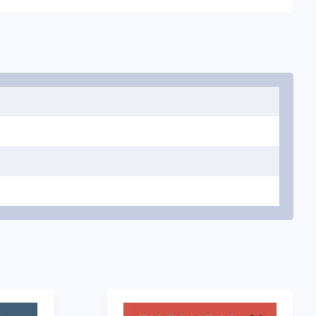
ля рецепции, производства, взаимодействия и
QR-коды.
х разговору, выражению мнений, решению проблем и
нии грамматики и контролируемой практике.
 медиации в каждый блок.