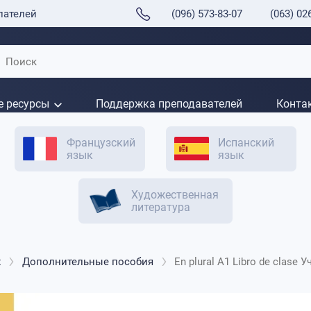
пателей
(096) 573-83-07
(063) 02
е ресурсы
Поддержка преподавателей
Конта
Французский
Испанский
язык
язык
Художественная
литература
х
Дополнительные пособия
En plural A1 Libro de clase 