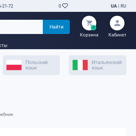
6-21-72
UA
|
RU
0
Найти
0
Корзина
Кабинет
кты
Польский
Итальянский
язык
язык
Учебник