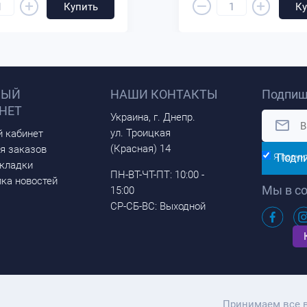
–
+
+
Купить
Ку
НЫЙ
НАШИ КОНТАКТЫ
Подпиш
НЕТ
Украина, г. Днепр.
ул. Троицкая
 кабинет
(Красная) 14
я заказов
Подп
Я прочи
кладки
ПН-ВТ-ЧТ-ПТ: 10:00 -
ка новостей
Мы в со
15:00
СР-СБ-ВС: Выходной
Принимаем все 