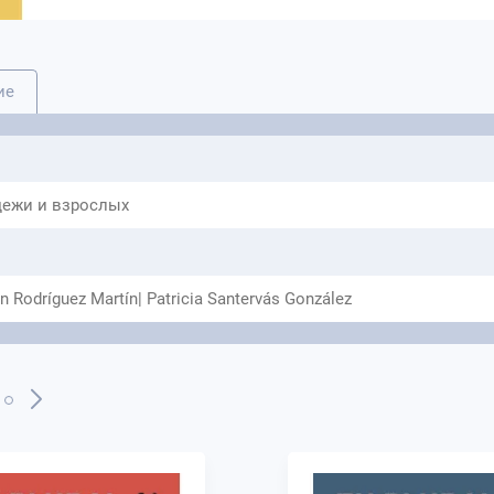
Систематические и прогрессивные задачи д
медиации.
Цифровые ресурсы, доступные сразу через 
Последовательности задач, способствующи
ие
обмену опытом.
Специальный раздел об индуктивном изуче
Тематическая работа над содержанием.
Включение итогового совместного проекта
ежи и взрослых
 Rodríguez Martín| Patricia Santervás González