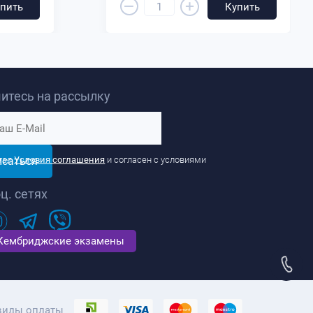
–
+
пить
Купить
итесь на рассылку
исаться
тал
Условия соглашения
и согласен с условиями
ц. сетях
Кембриджские экзамены
виды оплаты