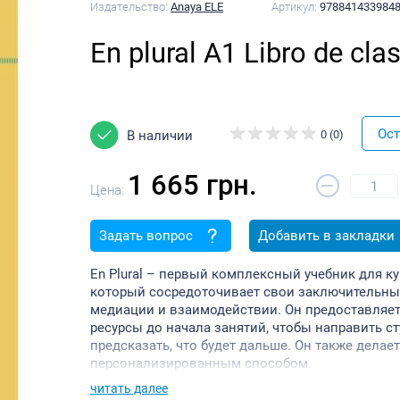
Издательство:
Anaya ELE
Артикул:
978841433984
En plural A1 Libro de cl
Ост
В наличии
0 (0)
1 665 грн.
–
Цена:
Задать вопрос
Добавить в закладки
En Plural – первый комплексный учебник для ку
который сосредоточивает свои заключительные
медиации и взаимодействии. Он предоставляет
ресурсы до начала занятий, чтобы направить с
предсказать, что будет дальше. Он также дела
персонализированным способом.
Полный курс En Plural охватывает уровни от A1 
читать далее
Особенности пособий данной серии: