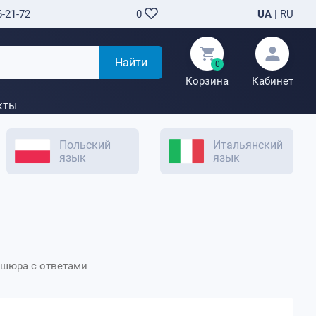
6-21-72
UA
|
RU
0
Найти
0
Корзина
Кабинет
кты
Польский
Итальянский
язык
язык
рошюра с ответами