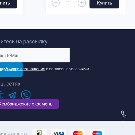
–
+
пить
Купить
итесь на рассылку
исаться
тал
Условия соглашения
и согласен с условиями
ц. сетях
Кембриджские экзамены
виды оплаты