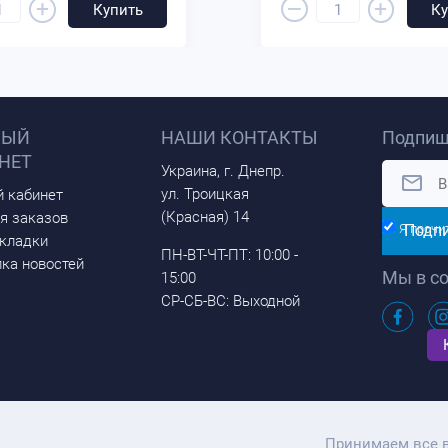
–
+
+
Купить
Ку
НЫЙ
НАШИ КОНТАКТЫ
Подпиш
НЕТ
Украина, г. Днепр.
ул. Троицкая
 кабинет
(Красная) 14
я заказов
Подп
Я прочи
кладки
ПН-ВТ-ЧТ-ПТ: 10:00 -
ка новостей
Мы в со
15:00
СР-СБ-ВС: Выходной
Принимаем все 