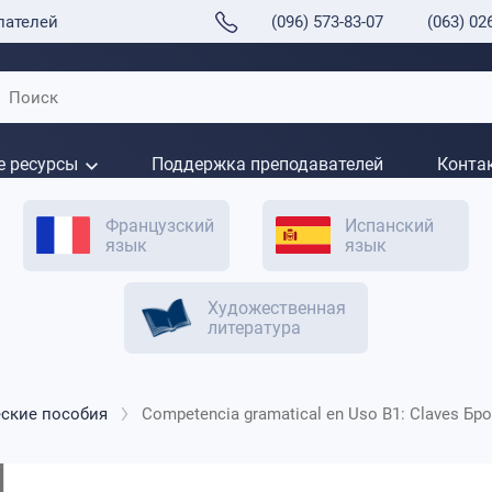
пателей
(096) 573-83-07
(063) 02
е ресурсы
Поддержка преподавателей
Конта
Французский
Испанский
язык
язык
Художественная
литература
еские пособия
Competencia gramatical en Uso B1: Claves Б