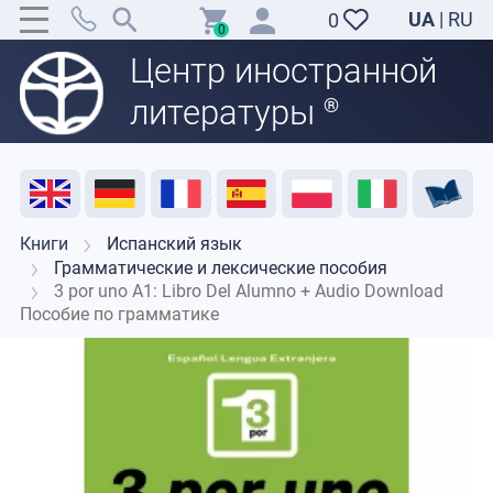
UA
|
RU
0
0
Центр иностранной
литературы
®
Акция
Распродажа
Отзывы
Полезные ресурсы
Поддержка преподавателей
Контакты
Книги
Испанский язык
Грамматические и лексические пособия
3 por uno A1: Libro Del Alumno + Audio Download
Пособие по грамматике