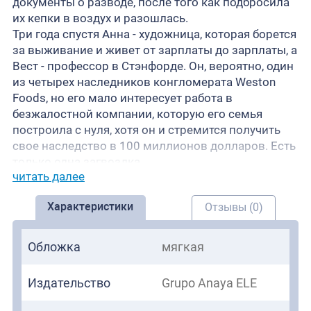
документы о разводе, после того как подбросила
их кепки в воздух и разошлась.
Три года спустя Анна - художница, которая борется
за выживание и живет от зарплаты до зарплаты, а
Вест - профессор в Стэнфорде. Он, вероятно, один
из четырех наследников конгломерата Weston
Foods, но его мало интересует работа в
безжалостной компании, которую его семья
построила с нуля, хотя он и стремится получить
свое наследство в 100 миллионов долларов. Есть
только одна загвоздка.
читать далее
Из-за устаревшего пункта в завещании своего
дедушки Лиам не увидит ни копейки, пока не
Характеристики
Отзывы (0)
проживет пять лет счастливого брака. Именно
тогда, когда он думает, что уже близок к наследию,
его семья усиливает давление, чтобы
Обложка
мягкая
познакомить его с таинственной женой, не
оставляя ему другого выбора, кроме как
Издательство
Grupo Anaya ELE
обратиться к тому человеку, с которым он больше
всего боится встречаться: своей яркой, не такой