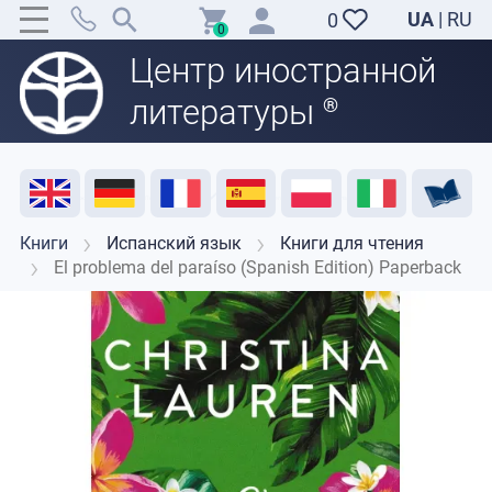
UA
|
RU
0
0
Центр иностранной
литературы
®
Акция
Распродажа
Отзывы
Полезные ресурсы
Поддержка преподавателей
Контакты
Книги
Испанский язык
Книги для чтения
El problema del paraíso (Spanish Edition) Paperback