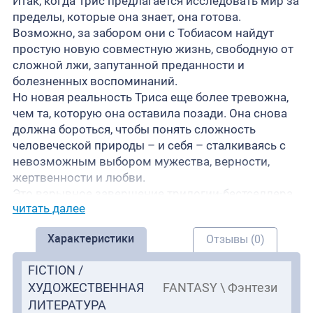
Итак, когда Трис предлагается исследовать мир за
пределы, которые она знает, она готова.
Возможно, за забором они с Тобиасом найдут
простую новую совместную жизнь, свободную от
сложной лжи, запутанной преданности и
болезненных воспоминаний.
Но новая реальность Триса еще более тревожна,
чем та, которую она оставила позади. Она снова
должна бороться, чтобы понять сложность
человеческой природы – и себя – сталкиваясь с
невозможным выбором мужества, верности,
жертвенности и любви.
Это взрывное завершение трилогии-бестселлера
читать далее
Вероники Рот «Дивергент», описанное с
увлекательной двойной точки зрения, раскрывает
Характеристики
Отзывы (0)
тайны антиутопического мира, захватившего
читателей в Divergent и Insurgent.
FICTION /
ХУДОЖЕСТВЕННАЯ
FANTASY \ Фэнтези
ЛИТЕРАТУРА