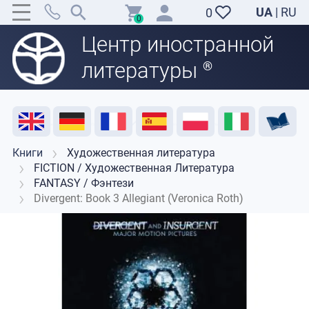
UA
|
RU
0
0
Центр иностранной
литературы
®
Акция
Распродажа
Отзывы
Полезные ресурсы
Поддержка преподавателей
Контакты
Книги
Художественная литература
FICTION / Художественная Литература
FANTASY / Фэнтези
Divergent: Book 3 Allegiant (Veronica Roth)