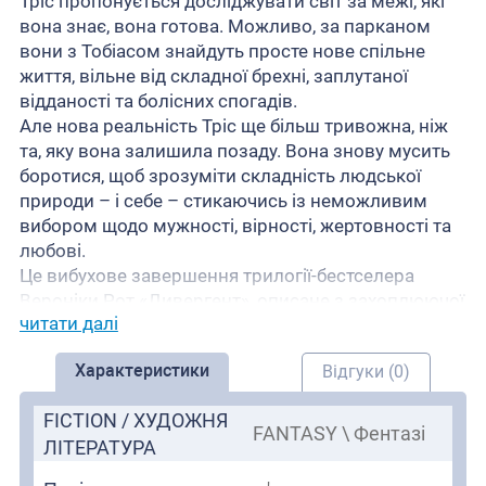
Тріс пропонується досліджувати світ за межі, які
вона знає, вона готова. Можливо, за парканом
вони з Тобіасом знайдуть просте нове спільне
життя, вільне від складної брехні, заплутаної
відданості та болісних спогадів.
Але нова реальність Тріс ще більш тривожна, ніж
та, яку вона залишила позаду. Вона знову мусить
боротися, щоб зрозуміти складність людської
природи – і себе – стикаючись із неможливим
вибором щодо мужності, вірності, жертовності та
любові.
Це вибухове завершення трилогії-бестселера
Вероніки Рот «Дивергент», описане з захоплюючої
читати далі
подвійної точки зору, розкриває таємниці
антиутопічного світу, який захопив читачів у
Характеристики
Відгуки (0)
Divergent та Insurgent.
FICTION / ХУДОЖНЯ
FANTASY \ Фентазі
ЛІТЕРАТУРА