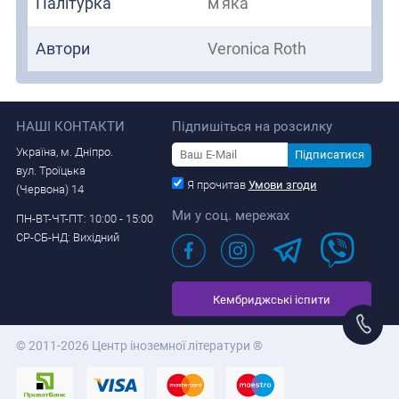
Палітурка
м'яка
Автори
Veronica Roth
НАШІ КОНТАКТИ
Підпишіться на розсилку
Україна, м. Дніпро.
Підписатися
вул. Троїцька
Я прочитав
Умови згоди
(Червона) 14
Ми у соц. мережах
ПН-ВТ-ЧТ-ПТ: 10:00 - 15:00
СР-СБ-НД: Вихідний
Кембриджські іспити
© 2011-2026 Центр іноземної літератури ®