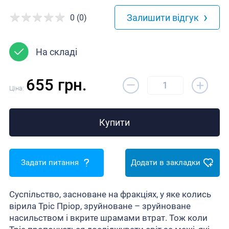
›
Залишити відгук
0 (0)
На складі
–
655 грн.
+
Ціна:
Купити
Задати питання
Додати в закладки
Суспільство, засноване на фракціях, у яке колись
вірила Тріс Пріор, зруйноване – зруйноване
насильством і вкрите шрамами втрат. Тож коли