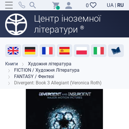
UA
|
RU
0
0
Центр іноземної
літератури
®
Акція
Розпродаж
Відгуки
Корисні ресурси
Підтримка викладачів
Контакти
Книги
Художня література
FICTION / Художня Література
FANTASY / Фентезі
Divergent: Book 3 Allegiant (Veronica Roth)