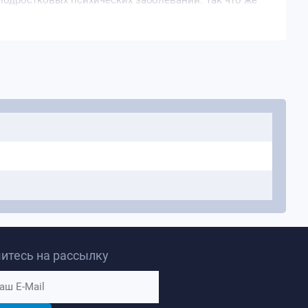
подростковых психических заболеваний. Так что же
здоровье?
те пришел к выводу, что преобладающее понимание
торую травмы и стресс, а также давление
 наши умы в ущерб хорошему здоровью. Несмотря на
ападная медицина часто не в состоянии лечить
ая культура нагружает организм, обременяет
равновесие. Теперь Мате привносит свою точку
ных мифов о том, что делает нас больными,
дей и ухудшением здоровья общества и предлагает
сцелению. Написанная совместно с его сыном
зная и актуальная книга Мате на сегодняшний день.
итесь на рассылку