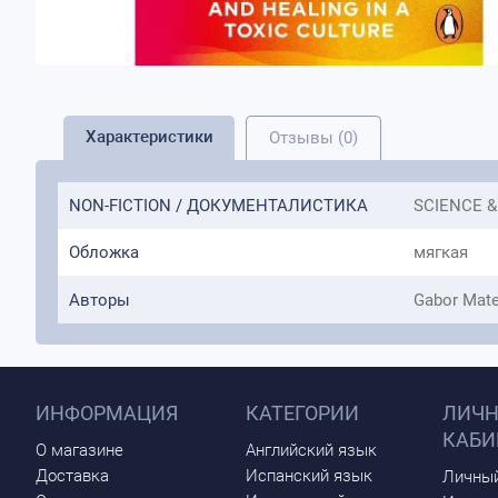
Характеристики
Отзывы (0)
NON-FICTION / ДОКУМЕНТАЛИСТИКА
SCIENCE &
Обложка
мягкая
Авторы
Gabor Mat
ИНФОРМАЦИЯ
КАТЕГОРИИ
ЛИЧ
КАБИ
О магазине
Английский язык
Доставка
Испанский язык
Личный