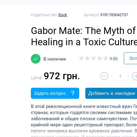
Издательство:
Book
Артикул:
9781785042737
Gabor Mate: The Myth of 
Healing in a Toxic Cultur
Ост
В наличии
0 (0)
972 грн.
–
Цена:
Задать вопрос
Добавить в закладки
В этой революционной книге известный врач Га
странах, которые гордятся своими системами з
заболеваний и общее плохое самочувствие. По
крайней мере один рецептурный препарат; бол
пятого человека высокое кровяное давление. В