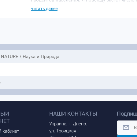
процентов населения. И повсюду растет число 
на самом деле «нормально», когда речь идет о 
читать далее
За четыре десятилетия клинического опыта Ма
«нормально» ложно, пренебрегая той ролью, ко
современной жизни оказывают на наши тела и
весь наш опыт и технологическую сложность, з
человека в целом, игнорируя то, как современн
иммунную систему и подрывает эмоциональное 
зрения в великое распутывание распространен
связывает точки между недугами отдельных лю
 NATURE \ Наука и Природа
сострадательное руководство по здоровью и и
Дэниелом, The Myth of Normal — самая амбицио
e
НЫЙ
НАШИ КОНТАКТЫ
Подпиш
НЕТ
Украина, г. Днепр.
ул. Троицкая
 кабинет