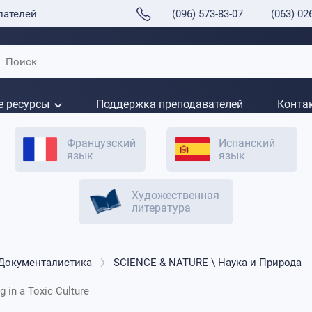
пателей
(096) 573-83-07
(063) 02
е ресурсы
Поддержка преподавателей
Конта
Французский
Испанский
язык
язык
Художественная
литература
 Документалистика
SCIENCE & NATURE \ Наука и Природа
 in a Toxic Culture