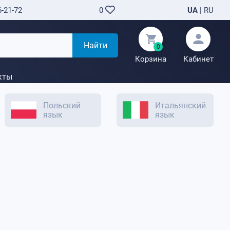
6-21-72
UA
|
RU
0
Найти
0
Корзина
Кабинет
кты
Польский
Итальянский
язык
язык