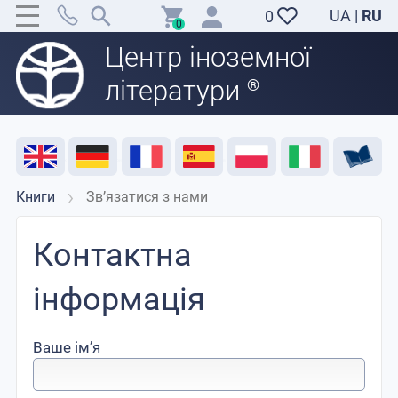
UA
|
RU
0
0
Центр іноземної
літератури
®
Акція
Розпродаж
Відгуки
Корисні ресурси
Підтримка викладачів
Контакти
Книги
Зв’язатися з нами
Контактна
інформація
Ваше ім’я