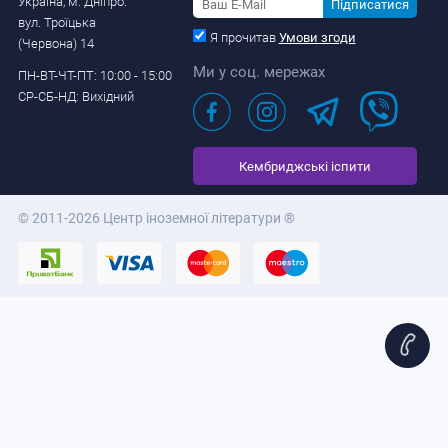
Україна, м. Дніпро.
Підписатися
вул. Троїцька
Я прочитав
Умови згоди
(Червона) 14
Ми у соц. мережах
ПН-ВТ-ЧТ-ПТ: 10:00 - 15:00
СР-СБ-НД: Вихідний
Кембриджські іспити
© 2011-2026 Центр іноземної літератури ®