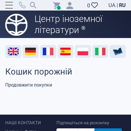
UA
|
RU
0
0
Центр іноземної
літератури
®
Акція
Розпродаж
Відгуки
Корисні ресурси
Підтримка викладачів
Контакти
Кошик порожній
Продовжити покупки
НАШІ КОНТАКТИ
Підпишіться на розсилку