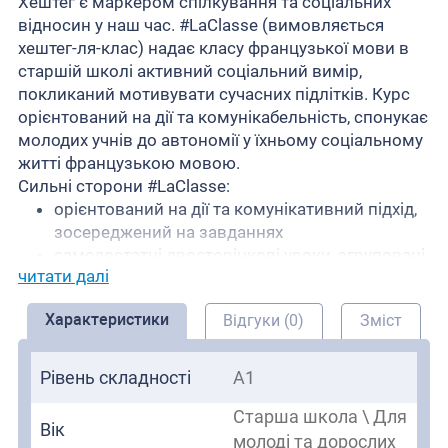
Хештег є маркером спілкування та соціальних
відносин у наш час. #LaClasse (вимовляється
хештег-ля-клас) надає класу французької мови в
старшій школі активний соціальний вимір,
покликаний мотивувати сучасних підлітків. Курс
орієнтований на дії та комунікабельність, спонукає
молодих учнів до автономії у їхньому соціальному
житті французькою мовою.
Сильні сторони #LaClasse:
орієнтований на дії та комунікативний підхід,
зосереджений на завданнях
самодостатні двосторінкові уроки, згруповані
читати далі
в блоки дій
дозволяє отримати всі навички, передбачені
Характеристики
Відгуки (0)
Зміст
CEFR
безперервне оцінювання
відео, які безпосередньо використовуються
Рівень складності
A1
на уроках
цифровий простір
https://la-classe.cle-
Старша школа \ Для
Вік
international.com/
з аркушами оцінювання.
молоді та дорослих