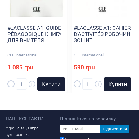
#LACLASSE A1: GUIDE
#LACLASSE A1: CAHIER
PÉDAGOGIQUE КНИГА
D'ACTIVITÉS РОБОЧИЙ
ДЛЯ ВЧИТЕЛЯ
ЗОШИТ
CLE International
CLE International
1 085 грн.
590 грн.
–
–
+
+
Купити
Купити
НАШІ КОНТАКТИ
Підпишіться на розсилку
Україна, м. Дніпро.
Підписатися
вул. Троїцька