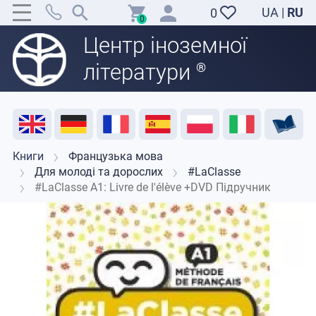
UA
|
RU
0
0
Центр іноземної
літератури
®
Акція
Розпродаж
Відгуки
Корисні ресурси
Підтримка викладачів
Контакти
Книги
Французька мова
Для молоді та дорослих
#LaClasse
#LaClasse A1: Livre de l'élève +DVD Підручник