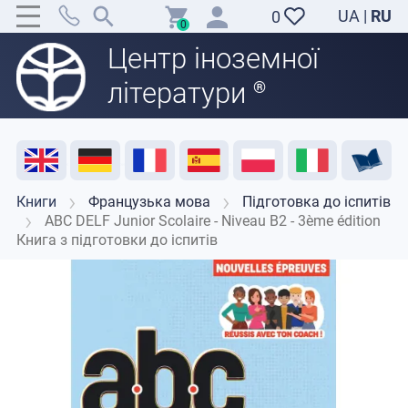
UA
|
RU
0
0
Центр іноземної
літератури
®
Акція
Розпродаж
Відгуки
Корисні ресурси
Підтримка викладачів
Контакти
Книги
Французька мова
Підготовка до іспитів
ABC DELF Junior Scolaire - Niveau B2 - 3ème édition
Книга з підготовки до іспитів