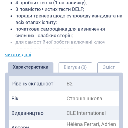
4 пробних тести (1 на навичку);
3 повністю чистих тести DELF;
поради тренера щодо супроводу кандидата на
всіх етапах іспиту;
початкова самооцінка для визначення
сильних і слабких сторін;
для самостійної роботи включені ключі
відповідей і транскрипції;
читати далі
веб-книга, 100% онлайн;
аудіо та відео мультимедійний DVD із більш
Характеристики
Відгуки (0)
Зміст
ніж годинним записом звуку для усної
практики та поради тренера в інтерактивному
відео.
Рівень складності
B2
Вік
Старша школа
Видавництво
CLE International
Héléna Ferrari, Adrien
Автори