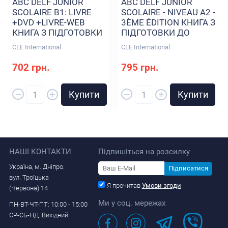
ABC DELF JUNIOR
ABC DELF JUNIOR
SCOLAIRE B1: LIVRE
SCOLAIRE - NIVEAU A2 -
+DVD +LIVRE-WEB
3ÈME ÉDITION КНИГА З
КНИГА З ПІДГОТОВКИ
ПІДГОТОВКИ ДО
ДО ІСПИТІВ
ІСПИТІВ
CLE International
CLE International
702 грн.
795 грн.
–
–
+
+
Купити
Купити
НАШІ КОНТАКТИ
Підпишіться на розсилку
Україна, м. Дніпро.
Підписатися
вул. Троїцька
Я прочитав
Умови згоди
(Червона) 14
Ми у соц. мережах
ПН-ВТ-ЧТ-ПТ: 10:00 - 15:00
СР-СБ-НД: Вихідний