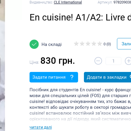
Видавництво:
CLE International
Артикул:
97820903
En cuisine! A1/A2: Livre
Зал
На складі
0 (0)
830 грн.
–
+
Ціна:
Задати питання
Додати в закладки
Посібник для студентів En cuisine! - курс францу
мови для спеціальних цілей (FOS) для старших під
cuisine! відповідає очікуванням тих, хто бажа
контексті або шукати роботу в секторі громадс
cuisine! встановлює постійний зв’язок між ви
орієнтованого на дії підходу, який систематичн
проектах.
читати далі