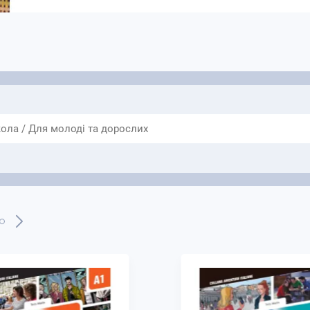
скасування і цією дією Ви даєте згоду на н
втрачаєте право на повернення коштів та/
програмного забезпечення, коли сплатили 
Цифрове видання містить інтерактивний підручн
Вчителі не можуть використовувати цей код. К
обліковому записі, коли принаймні двоє студент
*Щоразу, коли студент входить до системи, тай
часу, таймер автоматично зупиняється через кіл
ола / Для молоді та дорослих
Після прекрасного, безтурботного літа наші дру
Тут деяким із них доведеться подолати невелик
проте всім доведеться зіткнутися із загрозами т
потреба перестати думати про нього спонукають
будуть там у безпеці? Ще одна комедія, сповнен
моментів: нуар-комедія!
Зміст:
82-сторінкова фліпбук
24 епізоди з фотографіями або коміксами;
радіодрама: усі аудіодоріжки;
аудіодоріжки для активності в розділі «Впра
25 відео: усі відеоепізоди та анімовані комі