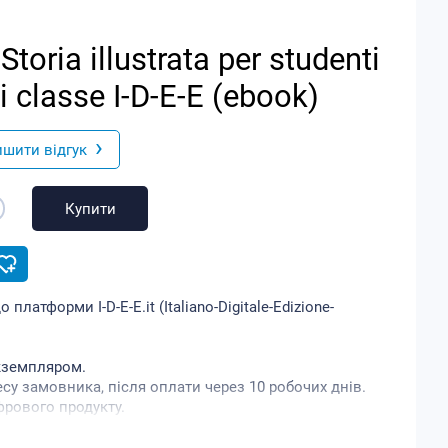
toria illustrata per studenti
i classe I-D-E-E (ebook)
›
ишити відгук
Купити
латформи I-D-E-E.it (Italiano-Digitale-Edizione-
кземпляром.
су замовника, після оплати через 10 робочих днів.
фрового продукту.
родавця) за цифровий код вважається моментом
вий продукт, що означає відмову від свого права на