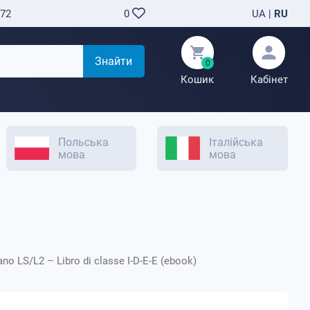
-72
UA
|
RU
0
Знайти
0
Кошик
Кабінет
Польська
Італійська
мова
мова
iano LS/L2 – Libro di classe I-D-E-E (ebook)