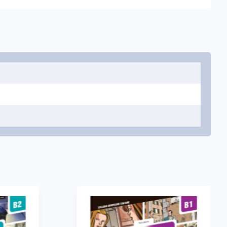
адання вам ліцензійного коду(ів). Ви усвідомлюєте, що
або анулювання цифрових видань та навчального
кошти за цифровий продукт.
ик. Код надає 20 годин доступу* протягом 18 місяців.
нига буде автоматично розблокована в їхньому
ів активують її.
мер фіксує час, що минув. Щоб уникнути зайвих витрат
ька хвилин бездіяльності!
зі Анна, Карла, Бруно та Джанні повертаються до Риму.
і проблеми зі здоров'ям, іншим — проблеми кохання;
аємничого типу, їхнього старого знайомого. Страх і
 їх вирушити до Флоренції. Але чи справді вони
а поворотів та саспенсу, але також і веселих
ви»;
кси + відео «Італійська мова»;