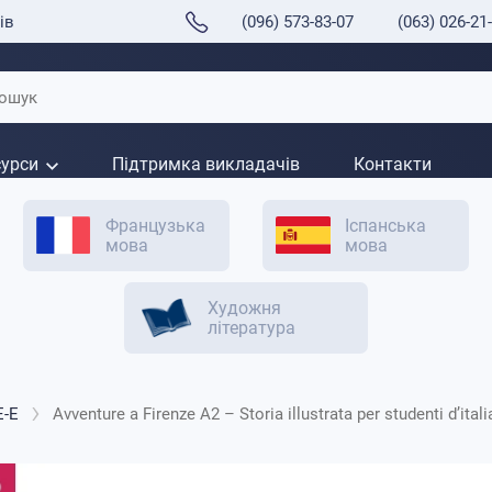
ів
(096) 573-83-07
(063) 026-21
сурси
Підтримка викладачів
Контакти
Французька
Іспанська
мова
мова
Художня
література
E-E
Avventure a Firenze Α2 – Storia illustrata per studenti d’ital