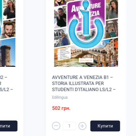
Рим з відео;
нути глосарії вулиці Віа дель Корсо A2.
2 –
AVVENTURE A VENEZIA B1 –
R
STORIA ILLUSTRATA PER
S/L2 –
STUDENTI D’ITALIANO LS/L2 –
LIBRO DI CLASSE I-D-E-E
Edilingua
(EBOOK)
502 грн.
–
+
пити
Купити