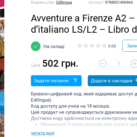
Видавництво:
Edilingua
Артикул:
9788831496964
Avventure a Firenze Α2 – S
d’italiano LS/L2 – Libro d
Зал
На складі
0 (0)
502 грн.
–
+
Ціна:
Задати питання
Додати в закладки
Буквено-цифровий код, який відкриває доступ до п
Edilingua).
Код доступу для учнів на 18 місяців.
Цей продукт не супроводжується друкованим е
Доставка коду здійснюється на електронну адре
Обмеження! У праві відмови при купівлі ци
Оплата (надходження коштів на рахунок п
читати далі
набуття права власності Покупцем на цифро