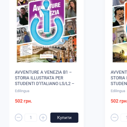
AVVENTURE A VENEZIA B1 –
AVVENT
STORIA ILLUSTRATA PER
STORIA 
STUDENTI D’ITALIANO LS/L2 –
STUDENT
LIBRO DI CLASSE I-D-E-E
LIBRO D
Edilingua
Edilingua
(EBOOK)
(EBOOK)
502 грн.
502 грн
–
–
+
Купити