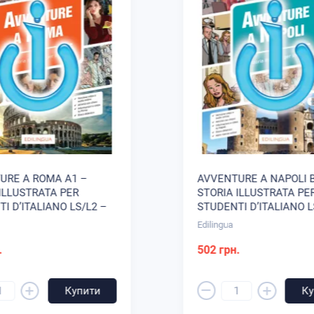
сторінка «Італійська мова»: інформація про 
1 навчальна гра;
активності з ключами;
трейлер пригод в інших містах;
культурний додаток;
глосарій різними мовами: ви можете перегля
URE A ROMA Α1 –
AVVENTURE A NAPOLI B
ILLUSTRATA PER
STORIA ILLUSTRATA PE
I D’ITALIANO LS/L2 –
STUDENTI D’ITALIANO L
I CLASSE I-D-E-E
LIBRO DI CLASSE I-D-E-E
Edilingua
(EBOOK)
.
502 грн.
–
+
+
Купити
Ку