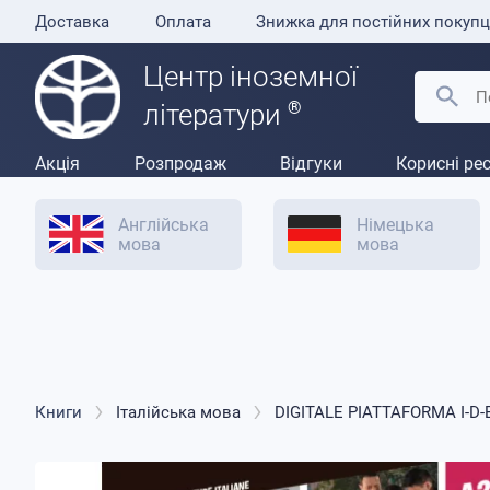
Доставка
Оплата
Знижка для постійних покупц
Центр іноземної
®
літератури
Акція
Розпродаж
Відгуки
Корисні ре
Англійська
Німецька
мова
мова
Книги
Італійська мова
DIGITALE PIATTAFORMA I-D-