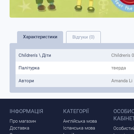
Характеристики
Відгуки (0)
Children's \ Діти
Children's 0
Палітурка
тверда
Автори
Amanda Li
ІНФОРМАЦІЯ
КАТЕГОРІЇ
ОСОБИ
КАБІНЕ
Про магазин
Англійська мова
Доставка
Іспанська мова
Особистий