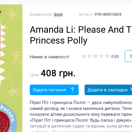
Видавництво:
Book
Артикул:
9781409313625
Amanda Li: Please And T
Princess Polly
З
Немає в наявності
0 (0)
408 грн.
Ціна:
Задати питання
Додати в закладки
Пірат Піт і принцеса Поллі — двоє найулюблені
самий досвід, як і кожна маленька дитина. Тепер
показати дітям дошкільного віку переваги гарни
«Пірат Піт і принцеса Поллі: будь ласка і дякую
ситуації в дитячому садку та вдома, коли дітям