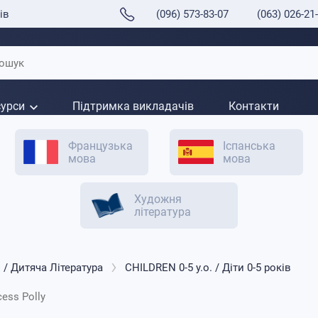
ів
(096) 573-83-07
(063) 026-21
сурси
Підтримка викладачів
Контакти
Французька
Іспанська
мова
мова
Художня
література
/ Дитяча Література
CHILDREN 0-5 y.o. / Діти 0-5 років
cess Polly