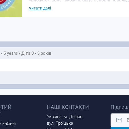
«вибачте». Вона також показує основні повсякде
допомагати іншим і мити руки перед їжею.
читати далі
Дітям буде цікаво підбадьорювати Піта та Поллі
кнопку захоплюючого звуку підбадьорення. Це т
власні хороші манери. Ще ніколи не було так ве
 - 5 years \ Діти 0 - 5 років
СТИЙ
НАШІ КОНТАКТИ
Підпиші
Т
Україна, м. Дніпро.
вул. Троїцька
 кабінет