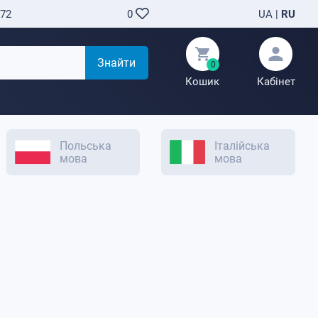
-72
UA
|
RU
0
Знайти
0
Кошик
Кабінет
Польська
Італійська
мова
мова