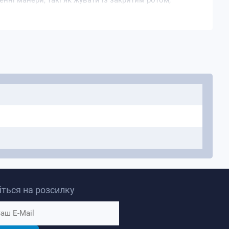
нні манери, такі як жувати із закритим ротом,
 за гарну поведінку на кожній сторінці, натискаючи
акож діє як мотивація для дітей демонструвати
село говорити будь ласка і дякую!
ться на розсилку