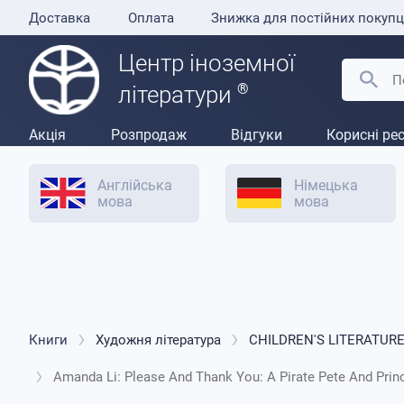
Доставка
Оплата
Знижка для постійних покупц
Центр іноземної
®
літератури
Акція
Розпродаж
Відгуки
Корисні ре
Англійська
Німецька
мова
мова
Книги
Художня література
CHILDREN'S LITERATURE 
Amanda Li: Please And Thank You: А Pirate Pete And Prin