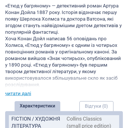
«Етюд у багряному» — детективний роман Артура
Конан Дойла 1887 року. Історія відзначає першу
появу Шерлока Холмса та доктора Ватсона, які
згодом стануть найвідомішим дуетом детективів у
популярній фантастиці.
Хоча Конан Дойл написав 56 оповідань про
Холмса, «Етюд у багряному» є одним із чотирьох
повноцінних романів у оригінальному каноні. За
романом вийшов «Знак чотирьох», опублікований
у 1890 році. «Етюд у багряному» був першим
твором детективної літератури, у якому
використовувалося збільшувальне скло як засіб
розслідування.
читати далі
Характеристики
Відгуки (0)
FICTION / ХУДОЖНЯ
Collins Classics
ЛІТЕРАТУРА
(small price edition)