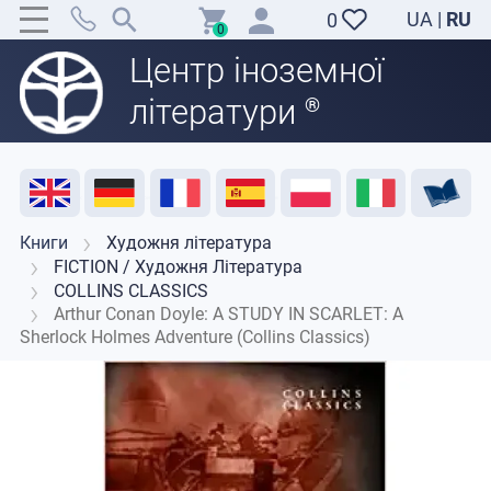
UA
|
RU
0
0
Центр іноземної
літератури
®
Акція
Розпродаж
Відгуки
Корисні ресурси
Підтримка викладачів
Контакти
Книги
Художня література
FICTION / Художня Література
COLLINS CLASSICS
Arthur Conan Doyle: A STUDY IN SCARLET: A
Sherlock Holmes Adventure (Collins Classics)