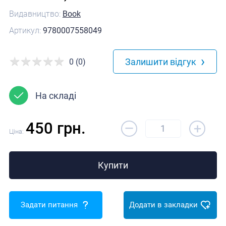
Видавництво:
Book
Артикул:
9780007558049
›
Залишити відгук
0 (0)
На складі
–
450 грн.
+
Ціна:
Купити
Задати питання
Додати в закладки