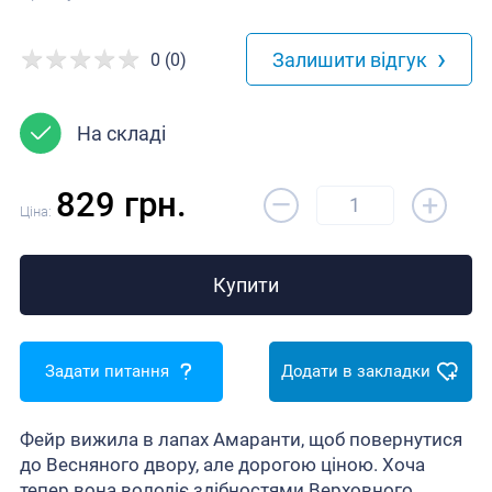
›
Залишити відгук
0 (0)
На складі
–
829 грн.
+
Ціна:
Купити
Задати питання
Додати в закладки
Фейр вижила в лапах Амаранти, щоб повернутися
до Весняного двору, але дорогою ціною. Хоча
тепер вона володіє здібностями Верховного