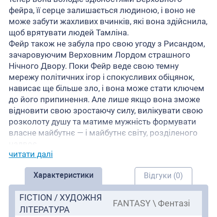
фейра, її серце залишається людиною, і воно не
може забути жахливих вчинків, які вона здійснила,
щоб врятувати людей Тамліна.
Фейр також не забула про свою угоду з Рисандом,
зачаровуючим Верховним Лордом страшного
Нічного Двору. Поки Фейр веде свою темну
мережу політичних ігор і спокусливих обіцянок,
нависає ще більше зло, і вона може стати ключем
до його припинення. Але лише якщо вона зможе
відновити свою зростаючу силу, вилікувати свою
розколоту душу та матиме мужність формувати
власне майбутнє — і майбутнє світу, розділеного
надвоє.
читати далі
Характеристики
Відгуки (0)
FICTION / ХУДОЖНЯ
FANTASY \ Фентазі
ЛІТЕРАТУРА