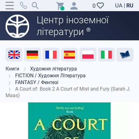
UA
|
RU
0
0
Центр іноземної
літератури
®
Акція
Розпродаж
Відгуки
Корисні ресурси
Підтримка викладачів
Контакти
Книги
Художня література
FICTION / Художня Література
FANTASY / Фентезі
A Court of: Book 2 A Court of Mist and Fury (Sarah J.
Maas)