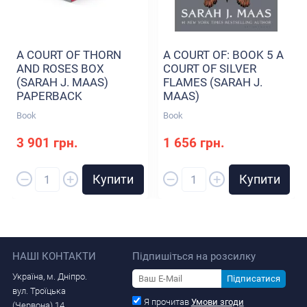
A COURT OF THORN
A COURT OF: BOOK 5 A
AND ROSES BOX
COURT OF SILVER
(SARAH J. MAAS)
FLAMES (SARAH J.
PAPERBACK
MAAS)
Book
Book
3 901 грн.
1 656 грн.
–
–
+
+
Купити
Купити
НАШІ КОНТАКТИ
Підпишіться на розсилку
Україна, м. Дніпро.
Підписатися
вул. Троїцька
Я прочитав
Умови згоди
(Червона) 14