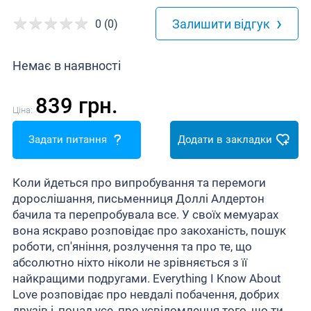
›
Залишити відгук
0 (0)
Немає в наявності
839 грн.
Ціна:
Задати питання
Додати в закладки
Коли йдеться про випробування та перемоги
дорослішання, письменниця Доллі Алдертон
бачила та перепробувала все. У своїх мемуарах
вона яскраво розповідає про закоханість, пошук
роботи, сп'яніння, розлучення та про те, що
абсолютно ніхто ніколи не зрівняється з її
найкращими подругами. Everything I Know About
Love розповідає про невдалі побачення, добрих
друзів і, понад усе, про усвідомлення того, що ти