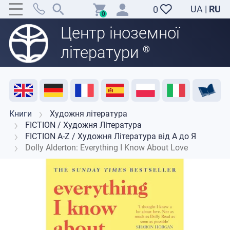
UA
|
RU
0
0
Центр іноземної
літератури
®
Акція
Розпродаж
Відгуки
Корисні ресурси
Підтримка викладачів
Контакти
Книги
Художня література
FICTION / Художня Література
FICTION A-Z / Художня Література від А до Я
Dolly Alderton: Everything I Know About Love