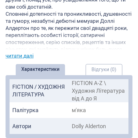
сам собі достатній.
Сповнені дотепності та проникливості, душевності
та гумору, незабутні дебютні мемуари Доллі
Алдертон про те, як пережити свої двадцяті роки,
переплітають особисті історії, сатиричні
спостереження, серію списків, рецептів та інших
віньєток, які знайдуть відгук у жінок будь-якого
читати далі
віку.
Ця книга — веселий та щирий погляд на безлад
Характеристики
Відгуки (0)
дорослішання:
Жіноча дружба: Любляче оспівування подруг,
FICTION A-Z \
які завжди готові до смерті та допомагають
FICTION / ХУДОЖНЯ
Художня Література
вам пережити невдалі побачення, жахливу
ЛІТЕРАТУРА
від А до Я
роботу та часи, коли ви забуваєте, що ви самі
собі достатні.
Палітурка
м'яка
Гумор, який можна зрозуміти: Дико кумедні та
болісно щирі історії Доллі Алдертон про те, як
Автори
Dolly Alderton
вона напилася, як її покинули, та як вона все
це зрозуміла, змусять вас сміятися до