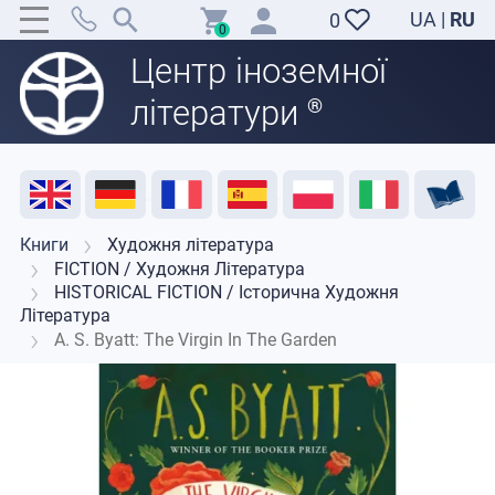
UA
|
RU
0
0
Центр іноземної
літератури
®
Акція
Розпродаж
Відгуки
Корисні ресурси
Підтримка викладачів
Контакти
Книги
Художня література
FICTION / Художня Література
HISTORICAL FICTION / Історична Художня
Література
A. S. Byatt: The Virgin In The Garden