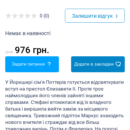
›
Залишити відгук
0 (0)
Немає в наявності
976 грн.
Ціна:
Задати питання
Додати в закладки
У Йоркширі сім'я Поттерів готується відсвяткувати
вступ на престол Єлизавети II. Проте троє
наймолодших його членів зайняті іншими
справами. Стефані втомилася від їх владного
батька і вирішила вийти заміж за місцевого
священика. Тривожний підліток Маркус знаходить
нового вчителя і страждає від все більш
тривожних видінь. Потім є Фредеріка. На порозі