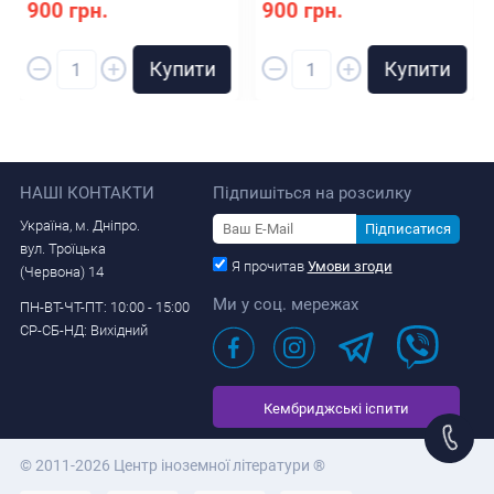
900 грн.
900 грн.
–
–
+
+
Купити
Купити
НАШІ КОНТАКТИ
Підпишіться на розсилку
Україна, м. Дніпро.
Підписатися
вул. Троїцька
Я прочитав
Умови згоди
(Червона) 14
Ми у соц. мережах
ПН-ВТ-ЧТ-ПТ: 10:00 - 15:00
СР-СБ-НД: Вихідний
Кембриджські іспити
© 2011-2026 Центр іноземної літератури ®