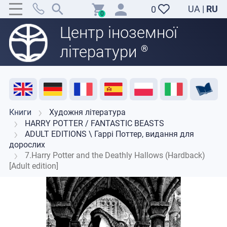
UA
|
RU
0
0
Центр іноземної
літератури
®
Акція
Розпродаж
Відгуки
Корисні ресурси
Підтримка викладачів
Контакти
Книги
Художня література
HARRY POTTER / FANTASTIC BEASTS
ADULT EDITIONS \ Гаррі Поттер, видання для
дорослих
7.Harry Potter and the Deathly Hallows (Hardback)
[Adult edition]