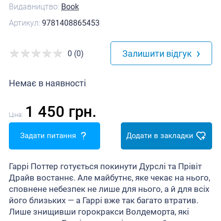
Видавництво:
Book
Артикул:
9781408865453
›
Залишити відгук
0 (0)
Немає в наявності
1 450 грн.
Ціна:
Задати питання
Додати в закладки
Гаррі Поттер готується покинути Дурслі та Прівіт
Драйв востаннє. Але майбутнє, яке чекає на нього,
сповнене небезпек не лише для нього, а й для всіх
його близьких — а Гаррі вже так багато втратив.
Лише знищивши горокракси Волдеморта, які