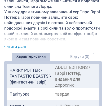
залишилися, Гаррі зможе звільнитися й подолати
сили зла Темного Лорда.
У цьому драматичному завершенні серії про Гаррі
Поттера Гаррі повинен залишити своїх
найвідданіших друзів і в останній небезпечній
подорожі знайти в собі сили та волю протистояти
своїй жахливій долі: смертельній конфронтації, з
якою він сам повинен боротися.
читати далі
Характеристики
Відгуки (0)
ADULT EDITIONS \
HARRY POTTER /
Гаррі Поттер,
FANTASTIC BEASTS \
видання для
(фантастичні звірі)
дорослих
Палітурка
тверда