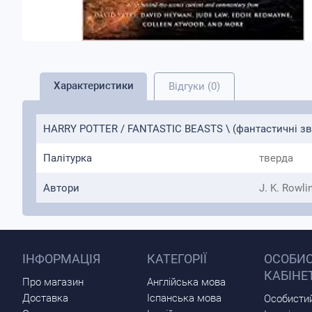
Характеристики
Відгуки (0)
HARRY POTTER / FANTASTIC BEASTS \ (фантастичні зві
Палітурка
тверда
Автори
J. K. Rowli
ІНФОРМАЦІЯ
КАТЕГОРІЇ
ОСОБИ
КАБІНЕ
Про магазин
Англійська мова
Доставка
Іспанська мова
Особистий