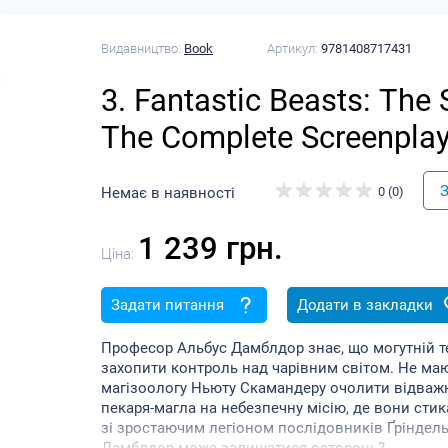
Видавництво:
Book
Артикул:
9781408717431
3. Fantastic Beasts: The
The Complete Screenplay 
Kloves)
З
Немає в наявності
0 (0)
1 239 грн.
Ціна:
Задати питання
Додати в закладки
Професор Альбус Дамблдор знає, що могутній т
захопити контроль над чарівним світом. Не маю
магізоологу Ньюту Скамандеру очолити відважну
пекаря-магла на небезпечну місію, де вони сти
зі зростаючим легіоном послідовників Ґріндел