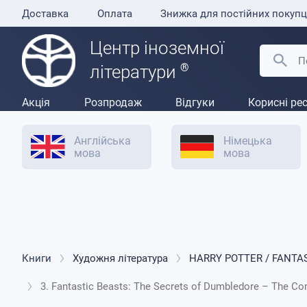
Доставка
Оплата
Знижка для постійних покупц
Центр іноземної
®
літератури
Акція
Розпродаж
Відгуки
Корисні ре
Англійська
Німецька
мова
мова
Книги
Художня література
HARRY POTTER / FANTA
3. Fantastic Beasts: The Secrets of Dumbledore – The Com