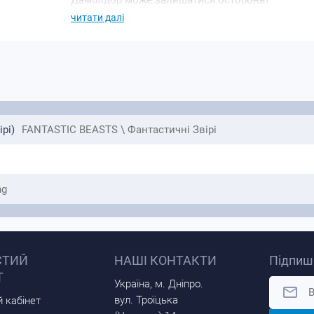
Дамблдор може залишатися осторонь?
читати далі
рі)
FANTASTIC BEASTS \ Фантастичні Звірі
ng
СТИЙ
НАШІ КОНТАКТИ
Підпиші
Т
Україна, м. Дніпро.
вул. Троїцька
 кабінет