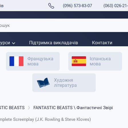
ів
(096) 573-83-07
(063) 026-21
сурси
Підтримка викладачів
Контакти
Французька
Іспанська
мова
мова
Художня
література
STIC BEASTS
FANTASTIC BEASTS \ Фантастичні Звірі
plete Screenplay (J.K. Rowling & Steve Kloves)