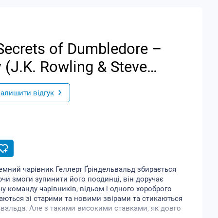
 Secrets of Dumbledore –
(J.K. Rowling & Steve
›
алишити відгук
емний чарівник Геллерт Ґріндельвальд збирається
чи змоги зупинити його поодинці, він доручає
 команду чарівників, відьом і одного хороброго
каються зі старими та новими звірами та стикаються
ьвальда. Але з такими високими ставками, як довго