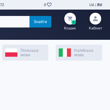
-72
UA
|
RU
0
Знайти
0
Кошик
Кабінет
Польська
Італійська
мова
мова