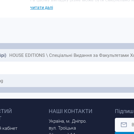
І в цьому випадку різне може бути смертельно 
читати далі
рі)
HOUSE EDITIONS \ Спеціальні Видання за Факультетами Х
ng
СТИЙ
НАШІ КОНТАКТИ
Підпиші
Т
Україна, м. Дніпро.
вул. Троїцька
 кабінет