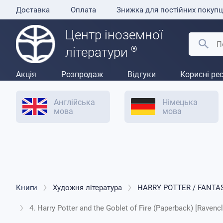
Доставка
Оплата
Знижка для постійних покупц
Центр іноземної
®
літератури
Акція
Розпродаж
Відгуки
Корисні ре
Англійська
Німецька
мова
мова
Книги
Художня література
HARRY POTTER / FANTA
4. Harry Potter and the Goblet of Fire (Paperback) [Ravenc