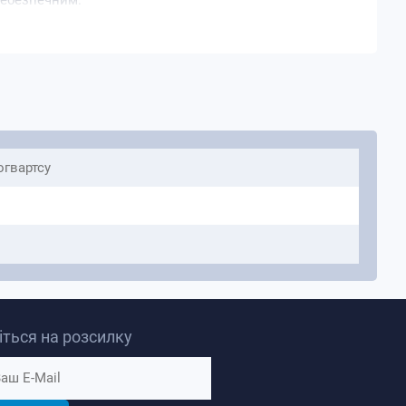
небезпечним.
огвартсу
ться на розсилку