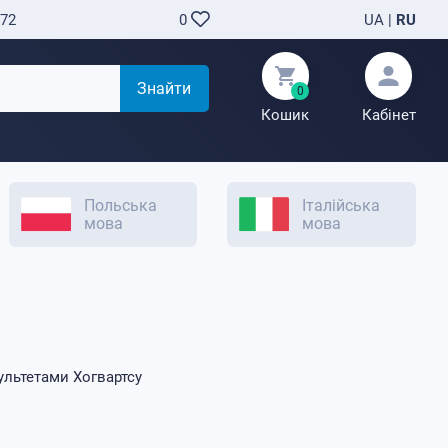
-72
UA
|
RU
0
Знайти
0
Кошик
Кабінет
Польська
Італійська
мова
мова
ультетами Хогвартсу