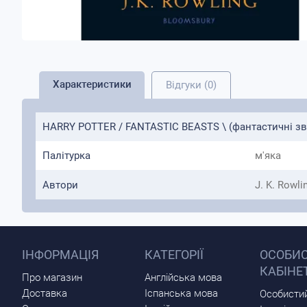
Характеристики
Відгуки (0)
HARRY POTTER / FANTASTIC BEASTS \ (фантастичні зві
Палітурка
м'яка
Автори
J. K. Rowli
ІНФОРМАЦІЯ
КАТЕГОРІЇ
ОСОБИ
КАБІНЕ
Про магазин
Англійська мова
Доставка
Іспанська мова
Особистий