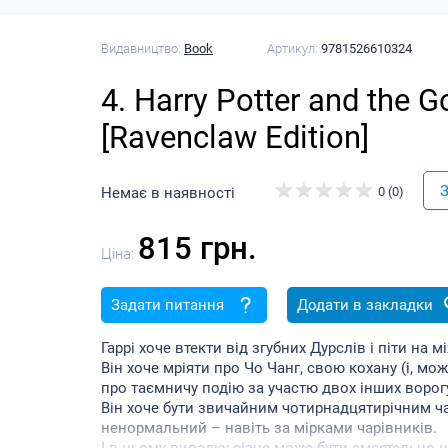
Видавництво:
Book
Артикул:
9781526610324
4. Harry Potter and the G
[Ravenclaw Edition]
З
Немає в наявності
0 (0)
815 грн.
Ціна:
Задати питання
Додати в закладки
Гаррі хоче втекти від згубних Дурслів і піти на 
Він хоче мріяти про Чо Чанг, свою кохану (і, мож
про таємничу подію за участю двох інших ворогу
Він хоче бути звичайним чотирнадцятирічним ча
ненормальний – навіть за мірками чарівників.