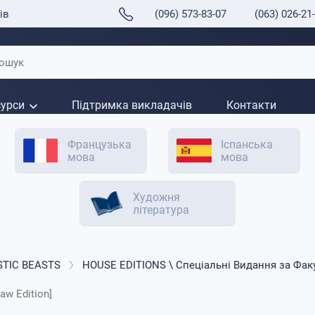
ів
(096) 573-83-07
(063) 026-21
сурси
Підтримка викладачів
Контакти
Французька
Іспанська
мова
мова
Художня
література
STIC BEASTS
HOUSE EDITIONS \ Спеціальні Видання за Фак
law Edition]