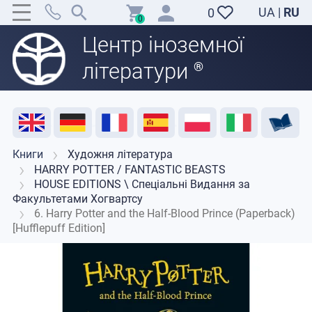
UA
|
RU
0
0
Центр іноземної
літератури
®
Акція
Розпродаж
Відгуки
Корисні ресурси
Підтримка викладачів
Контакти
Книги
Художня література
HARRY POTTER / FANTASTIC BEASTS
HOUSE EDITIONS \ Спеціальні Видання за
Факультетами Хогвартсу
6. Harry Potter and the Half-Blood Prince (Paperback)
[Hufflepuff Edition]