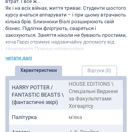
втрат. І все ж...
Як і на всіх війнах, життя триває. Студенти шостого
курсу вчаться аппарувати – і при цьому втрачають
кілька брів. Близнюки Візлі розширюють свій
бізнес. Підлітки фліртують, сваряться і
закохуються. Заняття ніколи не бувають простими,
хоча Гаррі отримує надзвичайну допомогу від
таємничого Принца-напівкровки.
читати далі
Характеристики
Відгуки (0)
HOUSE EDITIONS \
HARRY POTTER /
Спеціальні Видання
FANTASTIC BEASTS \
за Факультетами
(фантастичні звірі)
Хогвартсу
Палітурка
м'яка