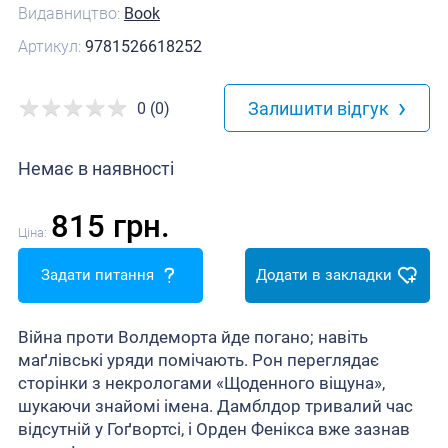
Видавництво:
Book
Артикул:
9781526618252
›
Залишити відгук
0 (0)
Немає в наявності
815 грн.
Ціна:
Задати питання
Додати в закладки
Війна проти Волдеморта йде погано; навіть
маґлівські уряди помічають. Рон переглядає
сторінки з некрологами «Щоденного віщуна»,
шукаючи знайомі імена. Дамблдор тривалий час
відсутній у Гоґвортсі, і Орден Фенікса вже зазнав