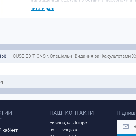
найвідданіших друзів і в останній небезпечній 
своїй жахливій долі: смертельній конфронтації,
читати далі
рі)
HOUSE EDITIONS \ Спеціальні Видання за Факультетами Х
ng
СТИЙ
НАШІ КОНТАКТИ
Підпиші
Т
Україна, м. Дніпро.
вул. Троїцька
 кабінет