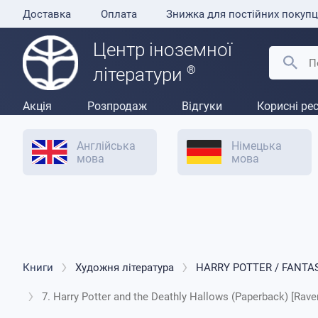
Доставка
Оплата
Знижка для постійних покупц
Центр іноземної
®
літератури
Акція
Розпродаж
Відгуки
Корисні ре
Англійська
Німецька
мова
мова
Книги
Художня література
HARRY POTTER / FANTA
7. Harry Potter and the Deathly Hallows (Paperback) [Rave