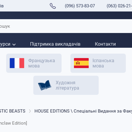
ів
(096) 573-83-07
(063) 026-21
сурси
Підтримка викладачів
Контакти
Французька
Іспанська
мова
мова
Художня
література
STIC BEASTS
HOUSE EDITIONS \ Спеціальні Видання за Фак
nclaw Edition]