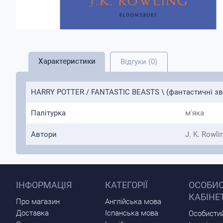
Характеристики
Відгуки (0)
HARRY POTTER / FANTASTIC BEASTS \ (фантастичні зві
Палітурка
м'яка
Автори
J. K. Rowli
ІНФОРМАЦІЯ
КАТЕГОРІЇ
ОСОБИ
КАБІНЕ
Про магазин
Англійська мова
Доставка
Іспанська мова
Особистий