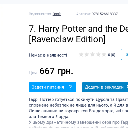
Видавництво:
Book
Артикул:
9781526618337
7. Harry Potter and the 
[Ravenclaw Edition]
З
Немає в наявності
0 (0)
667 грн.
Ціна:
Задати питання
Додати в закладки
Гаррі Поттер готується покинути Дурслі та Пріві
сповнене небезпек не лише для нього, а й для вс
Лише знищивши горокракси Волдеморта, які зал
зла Темного Лорда.
У цьому драматичному завершенні серії про Гар