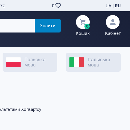
-72
UA
|
RU
0
Знайти
0
Кошик
Кабінет
Польська
Італійська
мова
мова
ультетами Хогвартсу