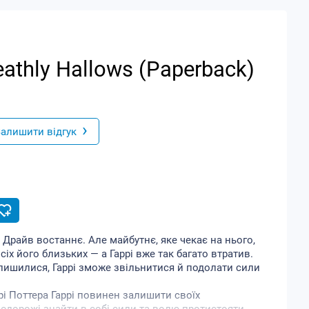
Deathly Hallows (Paperback)
›
алишити відгук
т Драйв востаннє. Але майбутнє, яке чекає на нього,
іх його близьких — а Гаррі вже так багато втратив.
ишилися, Гаррі зможе звільнитися й подолати сили
рі Поттера Гаррі повинен залишити своїх