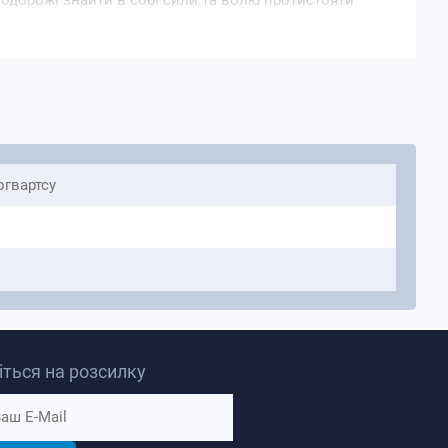
подорожі знайти в собі сили та волю протистояти
 з якою він сам повинен боротися.
огвартсу
ться на розсилку