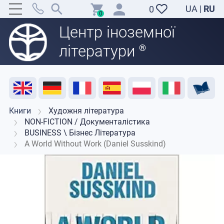
UA
|
RU
0
0
Центр іноземної
літератури
®
Акція
Розпродаж
Відгуки
Корисні ресурси
Підтримка викладачів
Контакти
Книги
Художня література
NON-FICTION / Документалістика
BUSINESS \ Бізнес Література
A World Without Work (Daniel Susskind)