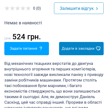
›
Залишити відгук
0 (0)
Немає в наявності
524 грн.
Ціна:
Задати питання
Додати в закладки
Від механічних ткацьких верстатів до двигуна
внутрішнього згоряння та перших комп’ютерів,
нові технології завжди викликали паніку з приводу
заміни робітників машинами. Протягом століть
такі побоювання були марними, і багато
економістів стверджують, що вони залишаються
такими й сьогодні. Але, як демонструє Даніель
Саскінд, цей час справді інший. Прориви в області
штучного інтелекту означають, що всі види