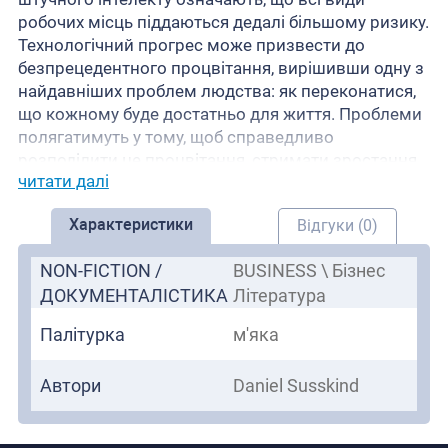
робочих місць піддаються дедалі більшому ризику.
Технологічний прогрес може призвести до
безпрецедентного процвітання, вирішивши одну з
найдавніших проблем людства: як переконатися,
що кожному буде достатньо для життя. Проблеми
полягатимуть у тому, щоб справедливо
розподілити це процвітання, стримати зростання
читати далі
потужності великих технологій і забезпечити сенс
у світі, де робота більше не є центром нашого
Характеристики
Відгуки (0)
життя. Проникливий, прагматичний і, зрештою,
повний надії, «Світ без роботи» показує шлях.
NON-FICTION /
BUSINESS \ Бізнес
ДОКУМЕНТАЛІСТИКА
Література
Палітурка
м'яка
Автори
Daniel Susskind