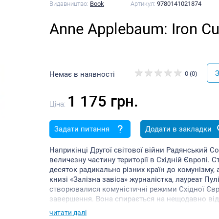
Видавництво:
Book
Артикул:
9780141021874
Anne Applebaum: Iron Cu
З
Немає в наявності
0 (0)
1 175 грн.
Ціна:
Задати питання
Додати в закладки
Наприкінці Другої світової війни Радянський Со
величезну частину території в Східній Європі. С
десяток радикально різних країн до комунізму, 
книзі «Залізна завіса» журналістка, лауреат Пул
створювалися комуністичні режими Східної Євр
завершення. Вона спирається на нещодавно відк
перекладені особисті історії, щоб зобразити в 
читати далі
мільйони людей, які намагаються пристосуватис