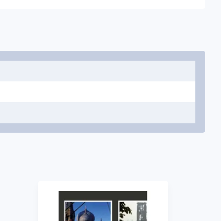
пичений. Сьогодні радянський блок — це втрачена
 мораль і дивну естетику Епплбаум фіксує на