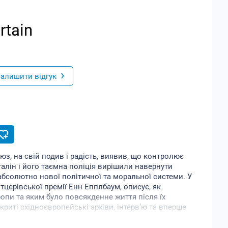
rtain
›
алишити відгук
юз, на свій подив і радість, виявив, що контролює
талін і його таємна поліція вирішили навернути
абсолютно нової політичної та моральної системи. У
ітцерівської премії Енн Епплбаум, описує, як
опи та яким було повсякденне життя після їх
риті східноєвропейські архіви, інтерв’ю та вперше
нищівних деталях дилеми, з якими стикаються
я до способу життя, який кинув виклик усім їхнім