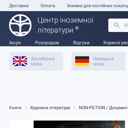
Доставка
Оплата
Знижка для постійних покупц
Центр іноземної
®
літератури
Акція
Розпродаж
Відгуки
Корисні ре
Англійська
Німецька
мова
мова
Книги
Художня література
NON-FICTION / Докумен