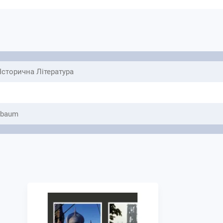
переконанням і забрав усе, що вони мали. нако
цивілізація, чию жорстокість, параною, химерну
приголомшливих сторінках «Залізної завіси».
Історична Література
ebaum