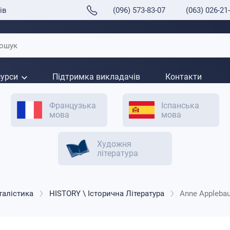
ів
(096) 573-83-07
(063) 026-21
сурси
Підтримка викладачів
Контакти
Французька
Іспанська
мова
мова
Художня
література
талістика
HISTORY \ Історична Література
Anne Applebau