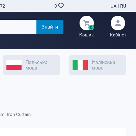
-72
UA
|
RU
0
Знайти
0
Кошик
Кабінет
Польська
Італійська
мова
мова
m: Iron Curtain