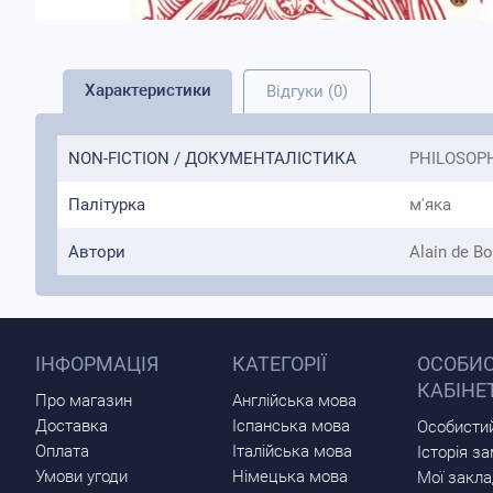
Характеристики
Відгуки (0)
NON-FICTION / ДОКУМЕНТАЛІСТИКА
PHILOSOPH
Палітурка
м'яка
Автори
Alain de Bo
ІНФОРМАЦІЯ
КАТЕГОРІЇ
ОСОБИ
КАБІНЕ
Про магазин
Англійська мова
Доставка
Іспанська мова
Особистий
Оплата
Італійська мова
Історія з
Умови угоди
Німецька мова
Мої закл