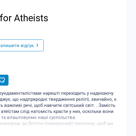
for Atheists
›
алишити відгук
фундаменталістами нарешті переходить у надихаючу
джує, що надприродні твердження релігії, звичайно, є
ь важливі речі, щоб навчити світський світ. . Замість
 атеїстам слід натомість красти у них, оскільки вони
 та влаштовуємо наші суспільства.
ництвом, де Боттон (невіруючий) пропонує, щоб ми
и почуття спільності, зробити наші стосунки
ати почуття заздрості та невідповідності. , і багато