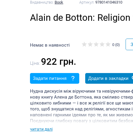
Видавництво:
Book
Артикул:
9780141046310
Alain de Botton: Religion 
З
Немає в наявності
0 (0)
922 грн.
Ціна:
Задати питання
Додати в закладки
Нудна дискусія між віруючими та невіруючими-
нову книгу Алена де Боттона, яка сміливо ствер
цілковито хибними — і все ж релігії все ще мают
того, щоб знущатися над релігіями, агностикам і
наповнені гарними ідеями про те, як ми живемо
Поєднуючи глибоку повагу з цілковитим безбож
шукали в релігіях розуміння того, як розбудуват
читати далі
тривалими, отримати більше від мистецтва, подол