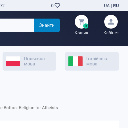
-72
UA
|
RU
0
Знайти
0
Кошик
Кабінет
Польська
Італійська
мова
мова
de Botton: Religion for Atheists