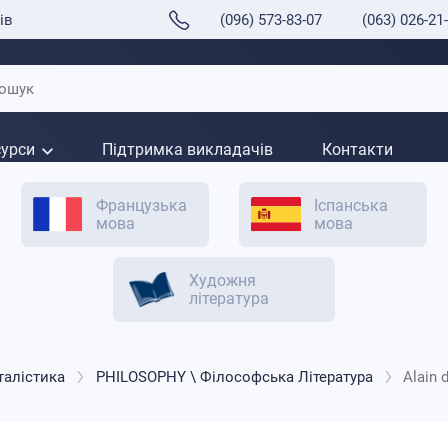
ів
(096) 573-83-07
(063) 026-21
сурси
Підтримка викладачів
Контакти
Французька
Іспанська
мова
мова
Художня
література
талістика
PHILOSOPHY \ Філософська Література
Alain 