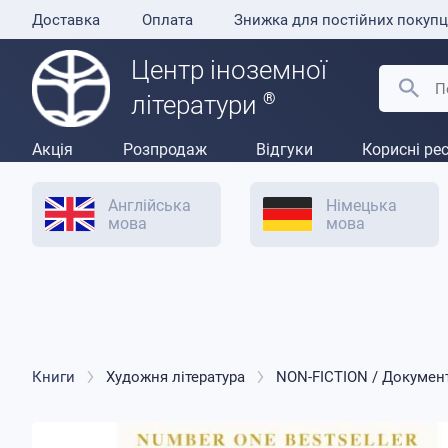
Доставка
Оплата
Знижка для постійних покупц
Центр іноземної
®
літератури
Акція
Розпродаж
Відгуки
Корисні ре
Англійська
Німецька
мова
мова
Книги
Художня література
NON-FICTION / Докумен