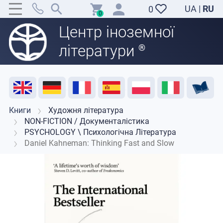
UA
|
RU
0
0
Центр іноземної
літератури
®
Акція
Розпродаж
Відгуки
Корисні ресурси
Підтримка викладачів
Контакти
Книги
Художня література
NON-FICTION / Документалістика
PSYCHOLOGY \ Психологічна Література
Daniel Kahneman: Thinking Fast and Slow