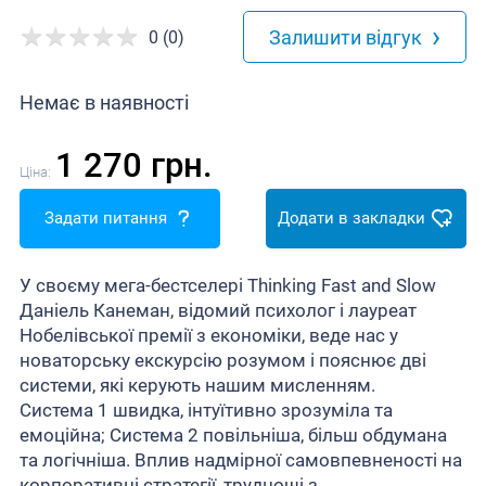
›
Залишити відгук
0 (0)
Немає в наявності
1 270 грн.
Ціна:
Задати питання
Додати в закладки
У своєму мега-бестселері Thinking Fast and Slow
Даніель Канеман, відомий психолог і лауреат
Нобелівської премії з економіки, веде нас у
новаторську екскурсію розумом і пояснює дві
системи, які керують нашим мисленням.
Система 1 швидка, інтуїтивно зрозуміла та
емоційна; Система 2 повільніша, більш обдумана
та логічніша. Вплив надмірної самовпевненості на
корпоративні стратегії, труднощі з