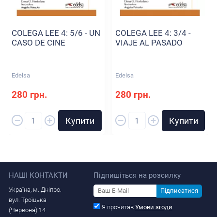
COLEGA LEE 4: 5/6 - UN
COLEGA LEE 4: 3/4 -
CASO DE CINE
VIAJE AL PASADO
Edelsa
Edelsa
280 грн.
280 грн.
–
–
+
+
Купити
Купити
НАШІ КОНТАКТИ
Підпишіться на розсилку
Україна, м. Дніпро.
Підписатися
вул. Троїцька
Я прочитав
Умови згоди
(Червона) 14