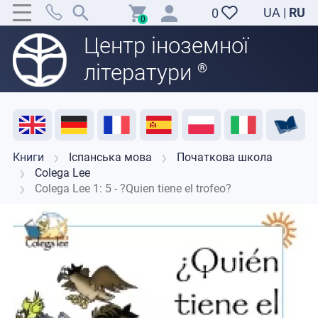
UA
|
RU
0
0
Центр іноземної
літератури
®
Акція
Розпродаж
Відгуки
Корисні ресурси
Підтримка викладачів
Контакти
Книги
Іспанська мова
Початкова школа
Colega Lee
Colega Lee 1: 5 - ?Quien tiene el trofeo?