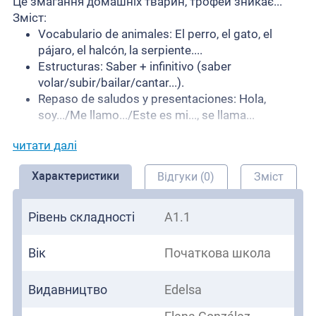
Це змагання домашніх тварин, трофей зникає...
Зміст:
Vocabulario de animales: El perro, el gato, el
pájaro, el halcón, la serpiente....
Estructuras: Saber + infinitivo (saber
volar/subir/bailar/cantar...).
Repaso de saludos y presentaciones: Hola,
soy.../Me llamo.../Este es mi..., se llama...
читати далі
Характеристики
Відгуки (0)
Зміст
Рівень складності
A1.1
Вік
Початкова школа
Видавництво
Edelsa