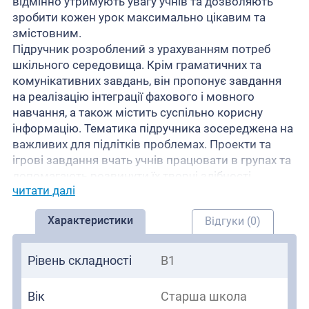
відмінно утримують увагу учнів та дозволяють
зробити кожен урок максимально цікавим та
змістовним.
Підручник розроблений з урахуванням потреб
шкільного середовища. Крім граматичних та
комунікативних завдань, він пропонує завдання
на реалізацію інтеграції фахового і мовного
навчання, а також містить суспільно корисну
інформацію. Тематика підручника зосереджена на
важливих для підлітків проблемах. Проекти та
ігрові завдання вчать учнів працювати в групах та
допомагають розвинути їх творчі здібності.
читати далі
Підручник містить 6 модулів по три уроки, а також
міждисциплінарну і культурологічну інформацію, а
Характеристики
Відгуки (0)
також оснащений кодом доступу в онлайн-кабінет
Zona estudiante, де представлені аудіозаписи для
прослуховування усних вправ підручника і
Рівень складності
B1
робочого зошита, додаткові завдання, електронна
версія підручника і словник.
Вік
Старша школа