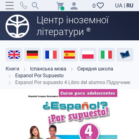
UA
|
RU
0
0
Центр іноземної
літератури
®
Акція
Розпродаж
Відгуки
Корисні ресурси
Підтримка викладачів
Контакти
Книги
Іспанська мова
Середня школа
Espanol Por Supuesto
Espanol Por supuesto 4 Libro del alumno Підручник