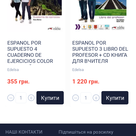
ESPANOL POR
ESPANOL POR
SUPUESTO 4
SUPUESTO 3 LIBRO DEL
CUADERNO DE
PROFESOR + CD КНИГА
EJERCICIOS COLOR
ДЛЯ ВЧИТЕЛЯ
РОБОЧИЙ ЗОШИТ
Edelsa
Edelsa
355 грн.
1 220 грн.
–
–
+
+
Купити
Купити
НАШІ КОНТАКТИ
Підпишіться на розсилку