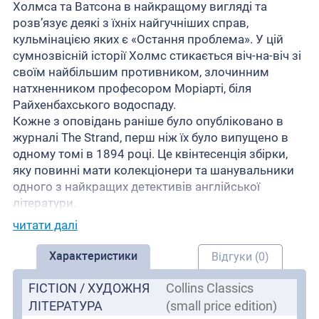
Холмса та Ватсона в найкращому вигляді та
розв’язує деякі з їхніх найгучніших справ,
кульмінацією яких є «Остання проблема». У цій
сумнозвісній історії Холмс стикається віч-на-віч зі
своїм найбільшим противником, злочинним
натхненником професором Моріарті, біля
Райхенбахського водоспаду.
Кожне з оповідань раніше було опубліковано в
журналі The Strand, перш ніж їх було випущено в
одному томі в 1894 році. Це квінтесенція збірки,
яку повинні мати колекціонери та шанувальники
одного з найкращих детективів англійської
літератури.
читати далі
Характеристики
Відгуки (0)
FICTION / ХУДОЖНЯ
Collins Classics
ЛІТЕРАТУРА
(small price edition)