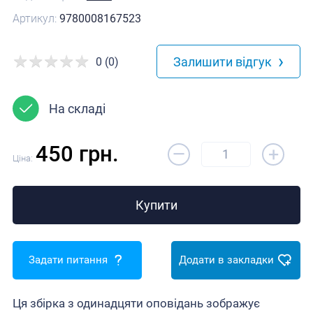
Артикул:
9780008167523
›
Залишити відгук
0 (0)
На складі
–
450 грн.
+
Ціна:
Купити
Задати питання
Додати в закладки
Ця збірка з одинадцяти оповідань зображує