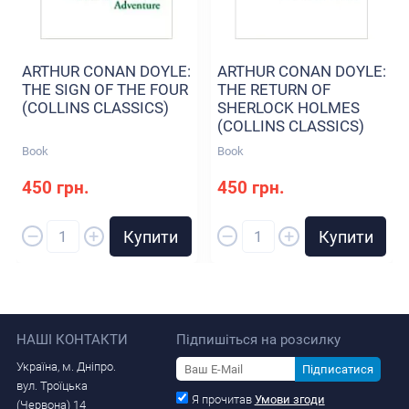
ARTHUR CONAN DOYLE:
ARTHUR CONAN DOYLE:
THE SIGN OF THE FOUR
THE RETURN OF
(COLLINS CLASSICS)
SHERLOCK HOLMES
(COLLINS CLASSICS)
Book
Book
450 грн.
450 грн.
–
–
+
+
Купити
Купити
НАШІ КОНТАКТИ
Підпишіться на розсилку
Україна, м. Дніпро.
Підписатися
вул. Троїцька
Я прочитав
Умови згоди
(Червона) 14