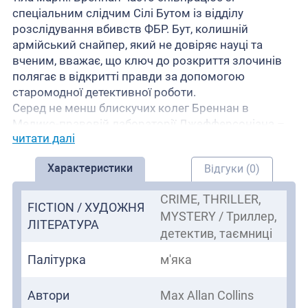
спеціальним слідчим Сілі Бутом із відділу
розслідування вбивств ФБР. Бут, колишній
армійський снайпер, який не довіряє науці та
вченим, вважає, що ключ до розкриття злочинів
полягає в відкритті правди за допомогою
старомодної детективної роботи.
Серед не менш блискучих колег Бреннан в
Медико-правовій лабораторії Джефферсоніана –
читати далі
земна й непристойна Анджела Монтенегро, яка
створила унікальний спосіб відтворення
Характеристики
Відгуки (0)
оригінального місця злочину на 3-вимірному
комп’ютерному зображенні; Асистент Бреннан, Зак
CRIME, THRILLER,
Едді, молодий вундеркінд, чий геніальний IQ
FICTION / ХУДОЖНЯ
MYSTERY / Триллер,
фактично заважає закінчити будь-який із кількох
ЛІТЕРАТУРА
детектив, таємниці
докторських ступенів, які він розпочав; «жук»
доктор Джек Годгінс, експерт з комах, спор і
Палітурка
м'яка
мінералів, але конспірологія — його хобі; і босс
Бреннан, імпозантний директор лабораторії
Автори
Max Allan Collins
доктор Деніел Гудмен.