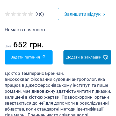
›
Залишити відгук
0 (0)
Немає в наявності
652 грн.
Ціна:
Задати питання
Додати в закладки
Доктор Темперанс Бреннан,
висококваліфікований судовий антрополог, яка
працює в Джефферсонівському інституті та пише
романи, має дивовижну здатність читати підказки,
залишені в кістках жертви. Правоохоронні органи
звертаються до неї для допомоги в розслідуванні
вбивства, коли стандартні методи ідентифікації
тіла марні. Бреннан часто співпрацює зі