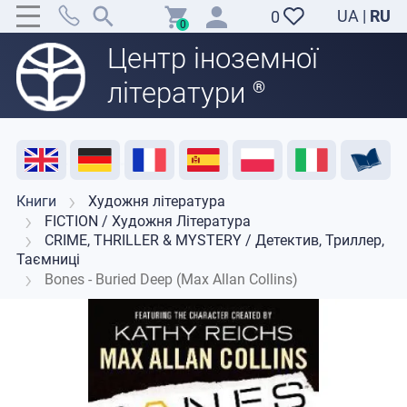
UA
|
RU
0
0
Центр іноземної
літератури
®
Акція
Розпродаж
Відгуки
Корисні ресурси
Підтримка викладачів
Контакти
Книги
Художня література
FICTION / Художня Література
CRIME, THRILLER & MYSTERY / Детектив, Триллер,
Таємниці
Bones - Buried Deep (Max Allan Collins)