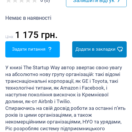
Залишити відгук
0 (0)
Немає в наявності
1 175 грн.
Ціна:
Задати питання
Додати в закладки
У книзі The Startup Way автор звертає свою увагу
на абсолютно нову групу організацій: такі відомі
транснаціональні корпорації, як GE і Toyota, такі
технологічні титани, як Amazon і Facebook, і
наступне покоління вискочок із Кремнієвої
долини, як-от Airbnb і Twilio.
Спираючись на свій досвід роботи за останні п’ять
років із цими організаціями, а також
некомерційними організаціями, НУО та урядами,
Ріс розробляє систему підприємницького