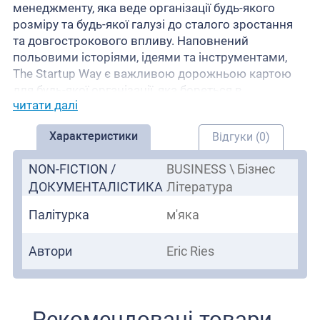
менеджменту, яка веде організації будь-якого
розміру та будь-якої галузі до сталого зростання
та довгострокового впливу. Наповнений
польовими історіями, ідеями та інструментами,
The Startup Way є важливою дорожньою картою
для будь-якої організації, яка бореться в
читати далі
невизначених водах майбутнього століття.
Характеристики
Відгуки (0)
NON-FICTION /
BUSINESS \ Бізнес
ДОКУМЕНТАЛІСТИКА
Література
Палітурка
м'яка
Автори
Eric Ries
Рекомендовані товари