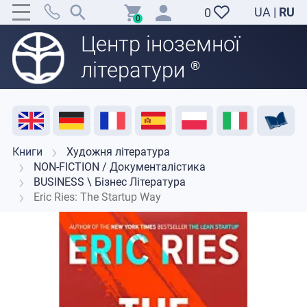
UA
|
RU
0
0
Центр іноземної
літератури
®
Акція
Розпродаж
Відгуки
Корисні ресурси
Підтримка викладачів
Контакти
Книги
Художня література
NON-FICTION / Документалістика
BUSINESS \ Бізнес Література
Eric Ries: The Startup Way